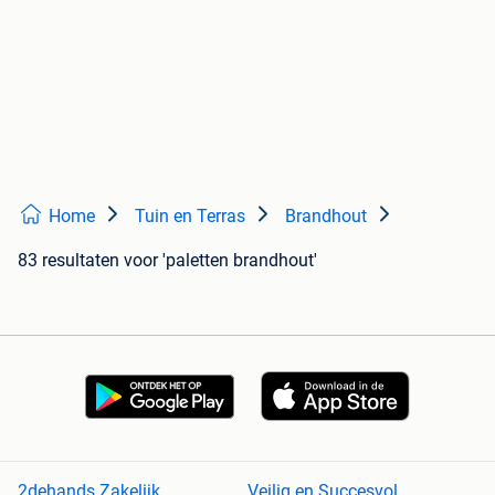
Home
Tuin en Terras
Brandhout
83 resultaten
voor 'paletten brandhout'
2dehands Zakelijk
Veilig en Succesvol