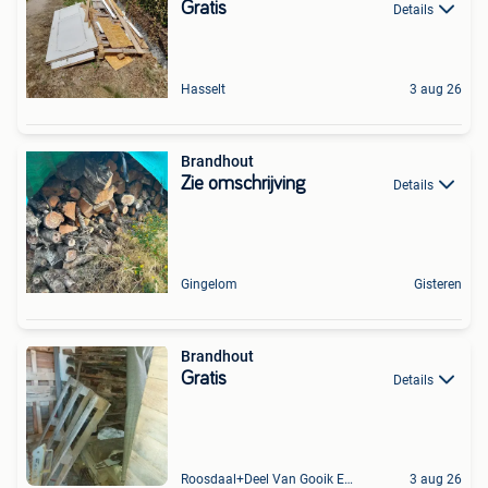
Gratis
Details
Hasselt
3 aug 26
Brandhout
Zie omschrijving
Details
Gingelom
Gisteren
Brandhout
Gratis
Details
Roosdaal+Deel Van Gooik En Sint-Kwintens-Lennik
3 aug 26