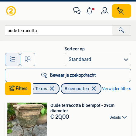
Bloempotten
Sorteer op
Alle afstanden…
Bewaar je zoekopdracht
Filters
Tuin en Terras
Bloempotten
Verwijder filters
Oude terracotta bloempot - 29cm
diameter
€ 20,00
Details