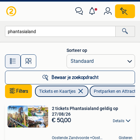
Recreatie | Pretparken en Attractieparken
Sorteer op
Alle afstanden…
Bewaar je zoekopdracht
Filters
Tickets en Kaartjes
Pretparken en Attracti
2 tickets Phantasialand geldig op
27/08/26
€ 50,00
Details
Oostende Zandvoorde +Oostende
Gisteren