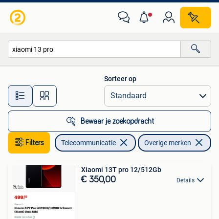
Mobiele telefoons | Overige merken
Sorteer op
Alle afstanden…
Bewaar je zoekopdracht
Filters
Telecommunicatie
Overige merken
Ve
Xiaomi 13T pro 12/512Gb
€ 350,00
Details