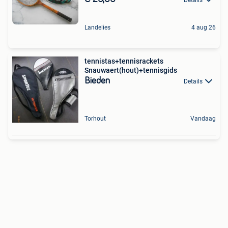
Landelies
4 aug 26
tennistas+tennisrackets
Snauwaert(hout)+tennisgids
Bieden
Details
Torhout
Vandaag