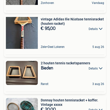
Zonhoven
Vandaag
vintage Adidas Ilie Năstase tennisracket
(houten racket)
€ 95,00
Details
Zele+Deel Lokeren
5 aug 26
2 houten tennis racketspanners
Bieden
Details
Ranst
3 aug 26
Donnay houten tennisracket + koffer.
Vintage xxxxx
€ 20,00
Details