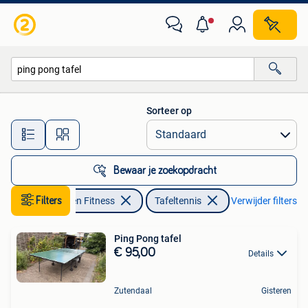
Tafeltennis
Sorteer op
Alle afstanden…
Bewaar je zoekopdracht
Filters
Sport en Fitness
Tafeltennis
Verwijder filters
Ping Pong tafel
€ 95,00
Details
Zutendaal
Gisteren