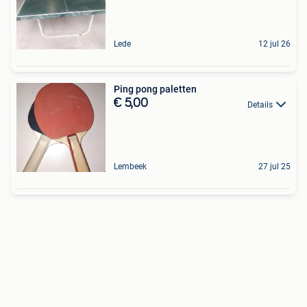
Lede
12 jul 26
Ping pong paletten
€ 5,00
Details
Lembeek
27 jul 25