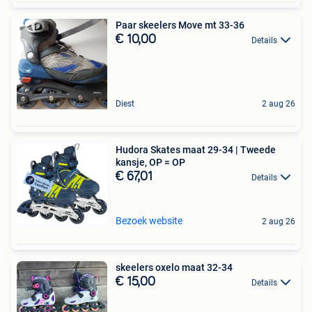
Paar skeelers Move mt 33-36
€ 10,00
Details
Diest
2 aug 26
Hudora Skates maat 29-34 | Tweede
kansje, OP = OP
€ 67,01
Details
Bezoek website
2 aug 26
skeelers oxelo maat 32-34
€ 15,00
Details