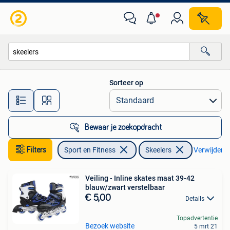
Skeelers
Sorteer op
Alle afstanden…
Bewaar je zoekopdracht
Filters
Sport en Fitness
Skeelers
Verwijder fi
Veiling - Inline skates maat 39-42
blauw/zwart verstelbaar
€ 5,00
Details
Topadvertentie
Bezoek website
5 mrt 21