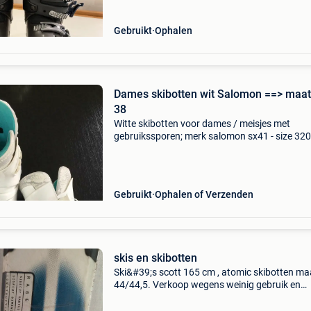
Gebruikt
Ophalen
Dames skibotten wit Salomon ==> maat
38
Witte skibotten voor dames / meisjes met
gebruikssporen; merk salomon sx41 - size 320
juiste maat is 38 (37 - 39) als je interesse hebt
kan je steeds komen passen.
Gebruikt
Ophalen of Verzenden
skis en skibotten
Ski&#39;s scott 165 cm , atomic skibotten ma
44/44,5. Verkoop wegens weinig gebruik en
stopzetting ski-activiteiten.