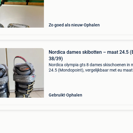
Zo goed als nieuw
Ophalen
Nordica dames skibotten – maat 24.5 (
38/39)
Nordica olympia gts 8 dames skischoenen in 
24.5 (Mondopoint), vergelijkbaar met eu maat
38/39. Comfortabele skibotten, ideaal voor
recreatieve skiërs. Gebruikt, maar goed
onderhouden en in nette
Gebruikt
Ophalen