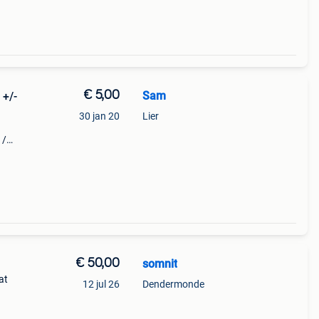
€ 5,00
Sam
 +/-
30 jan 20
Lier
 /
, dan
€ 50,00
somnit
at
12 jul 26
Dendermonde