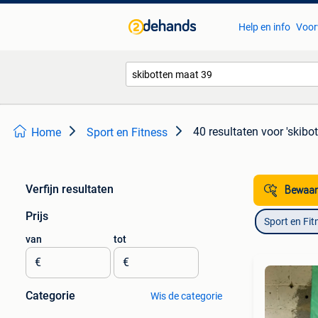
Help en info
Voor
40 resultaten
voor 'skibo
Home
Sport en Fitness
Verfijn resultaten
Bewaar
Prijs
Sport en Fit
van
tot
€
€
Categorie
Wis de categorie