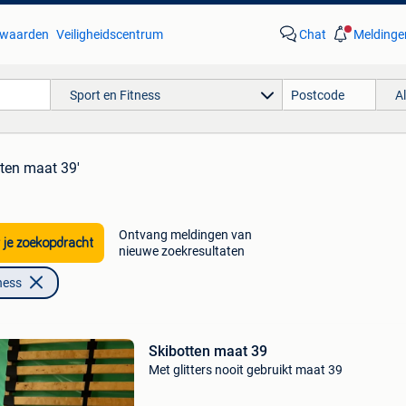
waarden
Veiligheidscentrum
Chat
Meldinge
Sport en Fitness
A
tten maat 39'
Ontvang meldingen van
 je zoekopdracht
nieuwe zoekresultaten
ness
Skibotten maat 39
Met glitters nooit gebruikt maat 39