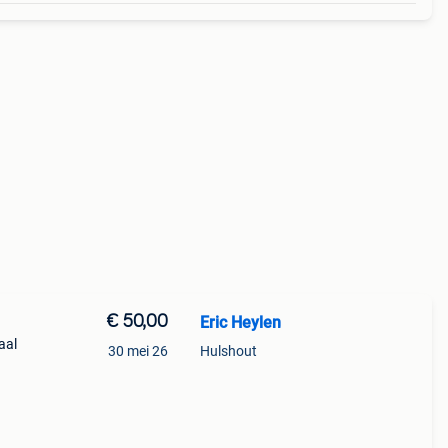
€ 50,00
Eric Heylen
aal
30 mei 26
Hulshout