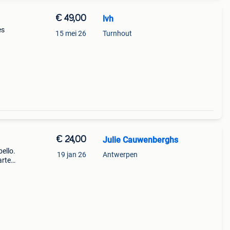
€ 49,00
lvh
es
15 mei 26
Turnhout
€ 24,00
Julie Cauwenberghs
ello.
19 jan 26
Antwerpen
arte
 in