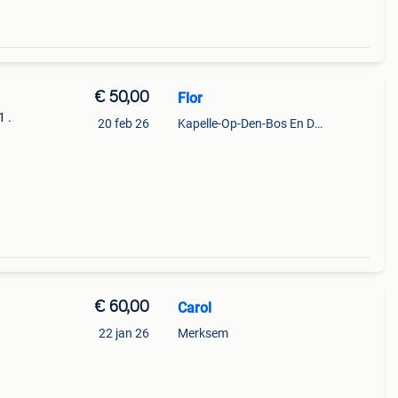
€ 50,00
Flor
1 .
20 feb 26
Kapelle-Op-Den-Bos En Deel Van Zemst
€ 60,00
Carol
22 jan 26
Merksem