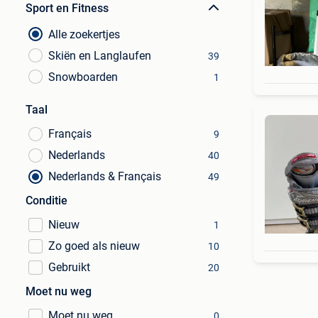
Sport en Fitness
Alle zoekertjes
Skiën en Langlaufen
39
Snowboarden
1
Taal
Français
9
Nederlands
40
Nederlands & Français
49
Conditie
Nieuw
1
Zo goed als nieuw
10
Gebruikt
20
Moet nu weg
Moet nu weg
0