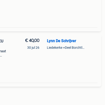
€ 40,00
Lynn De Schrijver
EU
30 jul 26
Liedekerke +Deel Borchtlombeek
maat