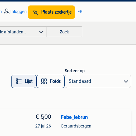
n
Inloggen
FR
Plaats zoekertje
lle afstanden…
Zoek
Sorteer op
Lijst
Foto’s
€ 5,00
Febe_lebrun
27 jul 26
Geraardsbergen