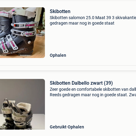
Skibotten
Skibotten salomon 25.0 Maat 39 3 skivakanti
gedragen maar nog in goede staat
Ophalen
Skibotten Dalbello zwart (39)
Zeer goede en comfortabele skibotten van dalb
Reeds gedragen maar nog in goede staat. Zw
kleur met witte accenten en witte zachte fleece
bot. Maat 39 (skibot maat 25,5), vrouw
Gebruikt
Ophalen