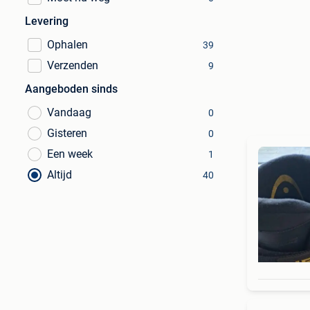
Levering
Ophalen
39
Verzenden
9
Aangeboden sinds
Vandaag
0
Gisteren
0
Een week
1
Altijd
40