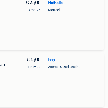
€ 35,00
Nathalie
13 mrt 26
Mortsel
€ 15,00
Izzy
 201
1 nov 23
Zoersel & Deel Brecht