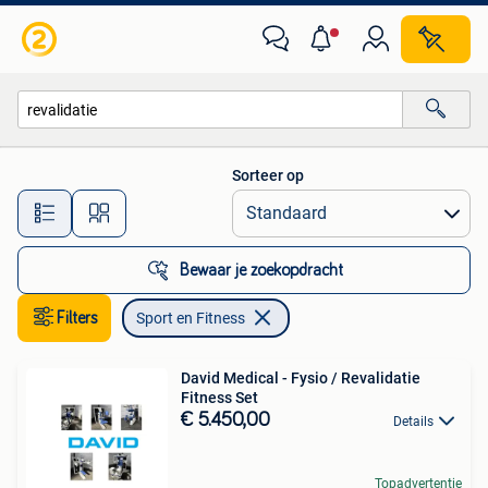
Sport en Fitness
Sorteer op
Alle afstanden…
Bewaar je zoekopdracht
Filters
Sport en Fitness
David Medical - Fysio / Revalidatie
Fitness Set
€ 5.450,00
Details
Topadvertentie