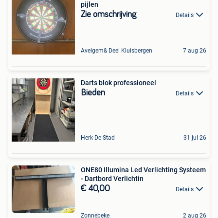
pijlen
Zie omschrijving
Details
Avelgem& Deel Kluisbergen
7 aug 26
Darts blok professioneel
Bieden
Details
Herk-De-Stad
31 jul 26
ONE80 Illumina Led Verlichting Systeem
- Dartbord Verlichtin
€ 40,00
Details
Zonnebeke
2 aug 26