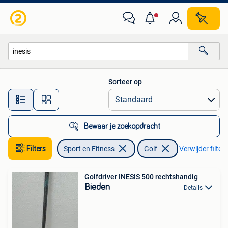
Golf
Sorteer op
Alle afstanden…
Bewaar je zoekopdracht
Filters
Sport en Fitness
Golf
Verwijder filters
Golfdriver INESIS 500 rechtshandig
Bieden
Details