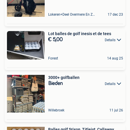
Lokeren+Deel Overmere En Zele
17 dec 23
Lot balles de golf inesis et de tees
€ 5,00
Details
Forest
14 aug 25
3000+ golfballen
Bieden
Details
Willebroek
11 jul 26
Balles golf Srixon, Titleist, Callaway,