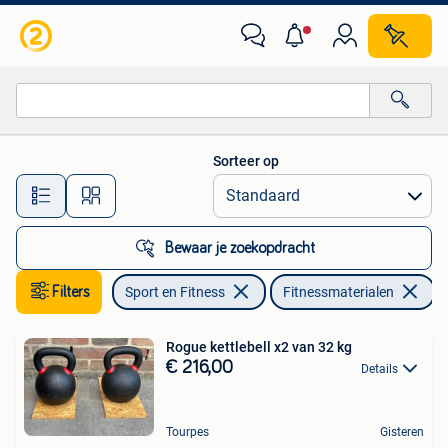
Fitnessmaterialen
Sorteer op
Alle afstanden…
Bewaar je zoekopdracht
Filters
Sport en Fitness
Fitnessmaterialen
Rogue kettlebell x2 van 32 kg
€ 216,00
Details
Tourpes
Gisteren