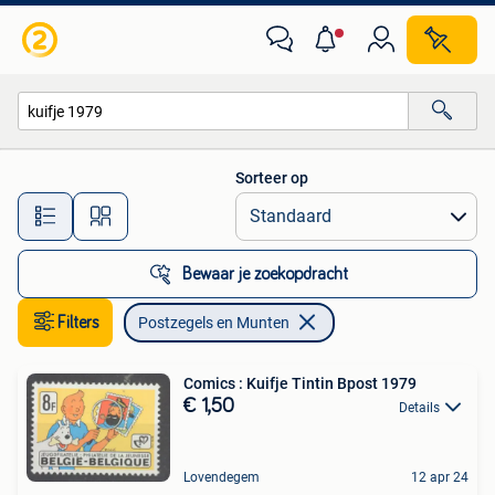
Postzegels en Munten
Sorteer op
Alle afstanden…
Bewaar je zoekopdracht
Filters
Postzegels en Munten
Comics : Kuifje Tintin Bpost 1979
€ 1,50
Details
Lovendegem
12 apr 24