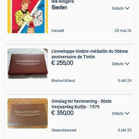
Rik Ringers
Bieden
Details
Hasselt
20 mei 26
L'enveloppe timbre-médaille du 50ème
anniversaire de Tintin
€ 255,00
Details
Braine-L'Alleud
5 okt 24
Omslag ter herinnering - 50ste
Verjaardag Kuifje - 1979
€ 350,00
Details
Steenokkerzeel
5 okt 25