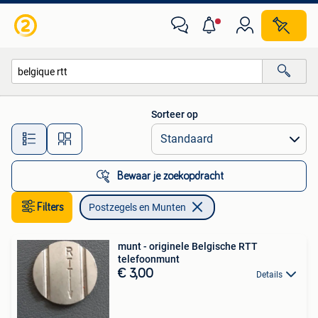
Postzegels en Munten
Sorteer op
Alle afstanden…
Bewaar je zoekopdracht
Filters
Postzegels en Munten
munt - originele Belgische RTT
telefoonmunt
€ 3,00
Details