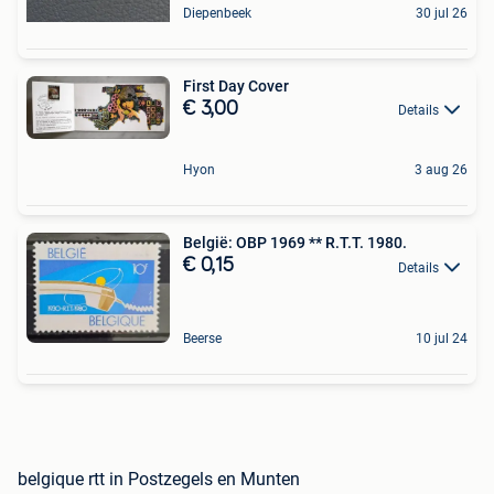
Diepenbeek
30 jul 26
First Day Cover
€ 3,00
Details
Hyon
3 aug 26
België: OBP 1969 ** R.T.T. 1980.
€ 0,15
Details
Beerse
10 jul 24
belgique rtt in Postzegels en Munten