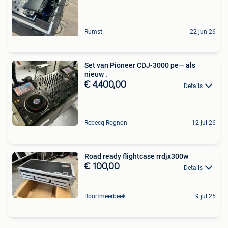
Rumst
22 jun 26
Set van Pioneer CDJ-3000 pe— als
nieuw .
€ 4.400,00
Details
Rebecq-Rognon
12 jul 26
Road ready flightcase rrdjx300w
€ 100,00
Details
Boortmeerbeek
9 jul 25