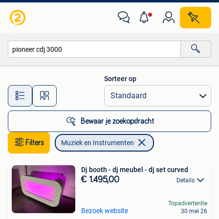
Muziek en Instrumenten
Sorteer op
Alle afstanden…
Bewaar je zoekopdracht
Filters
Muziek en Instrumenten
Dj booth - dj meubel - dj set curved
€ 1.495,00
Details
Topadvertentie
Bezoek website
30 mei 26