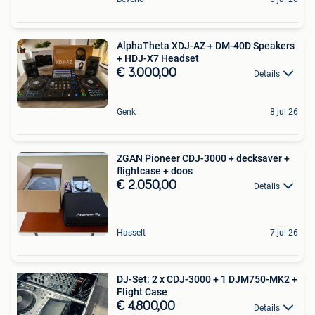
AlphaTheta XDJ-AZ + DM-40D Speakers
+ HDJ-X7 Headset
€ 3.000,00
Details
Genk
8 jul 26
ZGAN Pioneer CDJ-3000 + decksaver +
flightcase + doos
€ 2.050,00
Details
Hasselt
7 jul 26
DJ-Set: 2 x CDJ-3000 + 1 DJM750-MK2 +
Flight Case
€ 4.800,00
Details