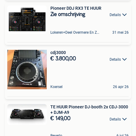
Pioneer DDJ RX3 TE HUUR
Zie omschrijving
Details
Lokeren+Deel Overmere En Zele
31 mei 26
cdj3000
€ 3.800,00
Details
Koersel
26 apr 26
TE HUUR Pioneer DJ-booth 2x CDJ-3000
+ DJM-A9
€ 149,00
Details
Beverlo
6 jul 26