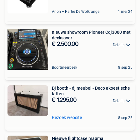
Arlon + Partie De Wolkrange
1 mei 24
nieuwe showroom Pioneer Cdj3000 met
decksaver
€ 2.500,00
Details
Boortmeerbeek
8 sep 25
Dj booth - dj meubel - Deco akoestische
latten
€ 1.295,00
Details
Bezoek website
8 sep 25
Nieuwe flightcase magma