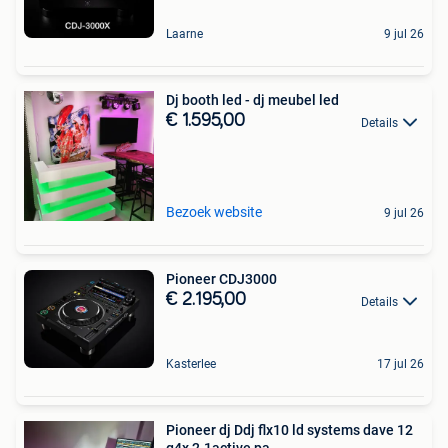
Laarne
9 jul 26
Dj booth led - dj meubel led
€ 1.595,00
Details
Bezoek website
9 jul 26
Pioneer CDJ3000
€ 2.195,00
Details
Kasterlee
17 jul 26
Pioneer dj Ddj flx10 ld systems dave 12