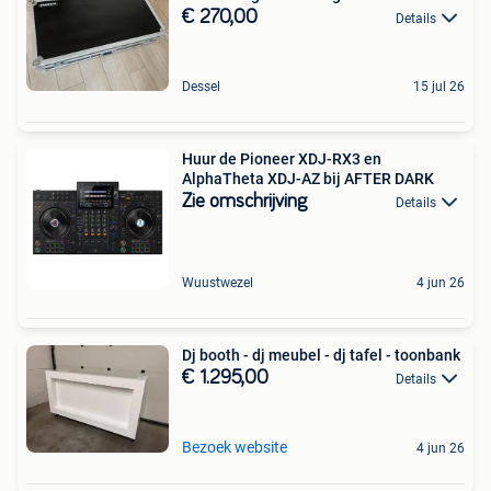
€ 270,00
Details
Dessel
15 jul 26
Huur de Pioneer XDJ-RX3 en
AlphaTheta XDJ-AZ bij AFTER DARK
Zie omschrijving
Details
Wuustwezel
4 jun 26
Dj booth - dj meubel - dj tafel - toonbank
€ 1.295,00
Details
Bezoek website
4 jun 26