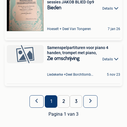
sessies JAKOB BLIED Op9
Bieden
Details
Hoeselt + Deel Van Tongeren
7 jan 26
Samenspelpartituren voor piano 4
handen, trompet met piano,
Zie omschrijving
Details
Liedekerke +Deel Borchtlombeek
5 nov 23
1
2
3
Pagina 1 van 3