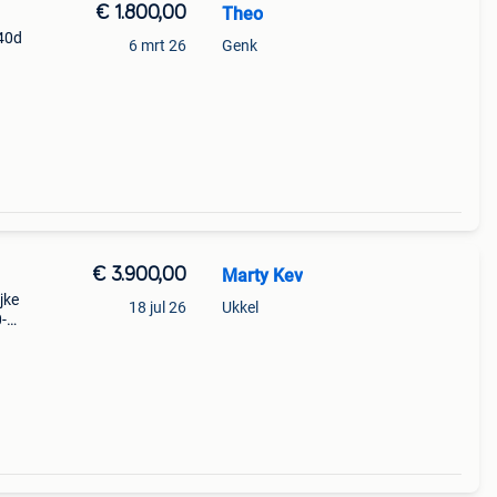
€ 1.800,00
Theo
e40d
6 mrt 26
Genk
€ 3.900,00
Marty Kev
jke
18 jul 26
Ukkel
-
eerd
ijn