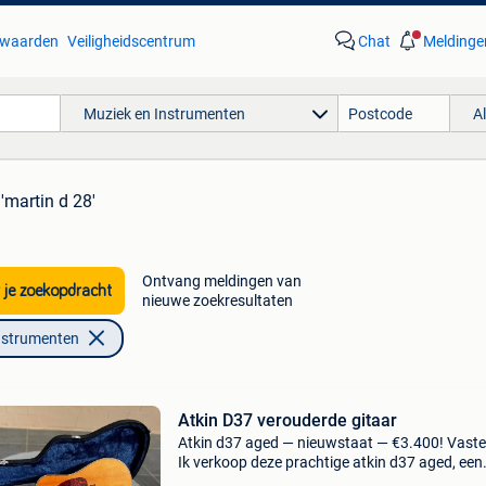
waarden
Veiligheidscentrum
Chat
Meldinge
Muziek en Instrumenten
A
'martin d 28'
Ontvang meldingen van
 je zoekopdracht
nieuwe zoekresultaten
nstrumenten
Atkin D37 verouderde gitaar
Atkin d37 aged — nieuwstaat — €3.400! Vaste 
Ik verkoop deze prachtige atkin d37 aged, een
uitzonderlijke akoestische gitaar gemaakt in