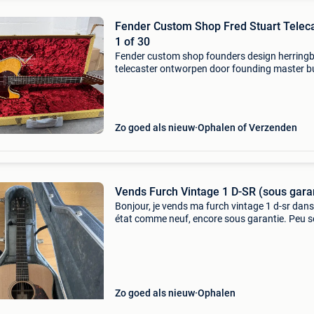
Fender Custom Shop Fred Stuart Telec
1 of 30
Fender custom shop founders design herring
telecaster ontworpen door founding master bu
fred stuart ter ere van het 30-jarig bestaan va
fender custom shop. Deze gitaar maakt deel u
Zo goed als nieuw
Ophalen of Verzenden
Vends Furch Vintage 1 D-SR (sous gara
Bonjour, je vends ma furch vintage 1 d-sr dan
état comme neuf, encore sous garantie. Peu se
pas de rayure ni de coup. Elle m’a servi uniqu
pour des enregistrements dans mon studio. Je
Zo goed als nieuw
Ophalen