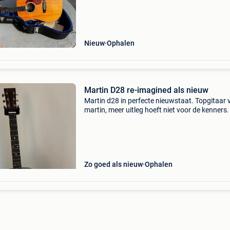
engeland, geïnspireerd op de legendarische ma
d-2
Nieuw
Ophalen
Martin D28 re-imagined als nieuw
Martin d28 in perfecte nieuwstaat. Topgitaar 
martin, meer uitleg hoeft niet voor de kenners.
Jaar geleden nieuw aangekocht, maar gezien i
weinig speel doe ik de gitaar weg. Er is geen e
Zo goed als nieuw
Ophalen