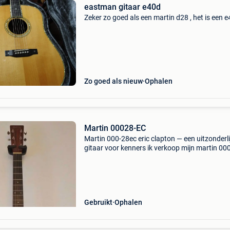
eastman gitaar e40d
Zeker zo goed als een martin d28 , het is een 
Zo goed als nieuw
Ophalen
Martin 00028-EC
Martin 000-28ec eric clapton — een uitzonderli
gitaar voor kenners ik verkoop mijn martin 000
28ec eric clapton, een iconisch model geïnspir
op de gitaar die eric clapton gebruikte tijdens z
Gebruikt
Ophalen