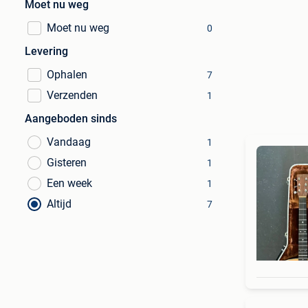
Moet nu weg
Moet nu weg
0
Levering
Ophalen
7
Verzenden
1
Aangeboden sinds
Vandaag
1
Gisteren
1
Een week
1
Altijd
7