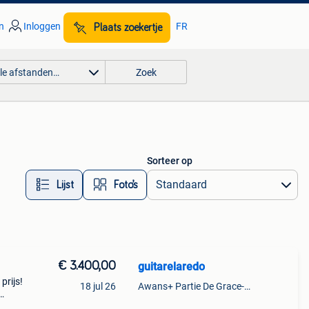
n
Inloggen
FR
Plaats zoekertje
lle afstanden…
Zoek
Sorteer op
Lijst
Foto’s
€ 3.400,00
guitarelaredo
prijs!
18 jul 26
Awans+ Partie De Grace-Hollogne