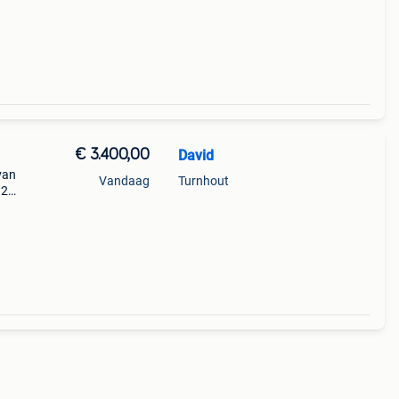
rtin
€ 3.400,00
David
van
Vandaag
Turnhout
 2
k te
nkel