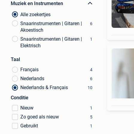
Muziek en Instrumenten
Alle zoekertjes
Snaarinstrumenten | Gitaren |
6
Akoestisch
Snaarinstrumenten | Gitaren |
1
Elektrisch
Taal
Français
4
Nederlands
6
Nederlands & Français
10
Conditie
Nieuw
1
Zo goed als nieuw
5
Gebruikt
1