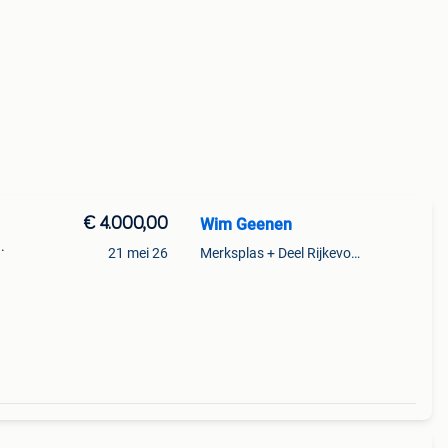
€ 4.000,00
Wim Geenen
.
21 mei 26
Merksplas + Deel Rijkevorsel