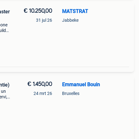
€ 10.250,00
MATSTRAT
aster
31 jul 26
Jabbeke
bone
ilder
n de
it van
€ 1.450,00
Emmanuel Bouin
ntie)
s un
24 mrt 26
Bruxelles
rvi,
ement
 la