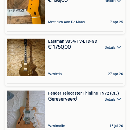
€ 199,00
Details
Mechelen-Aan-De-Maas
7 apr 25
Eastman SB54/TV-LTD-GD
€ 1.750,00
Details
Westerlo
27 apr 26
Fender Telecaster Thinline TN72 (CIJ)
Gereserveerd
Details
Westmalle
16 jul 26