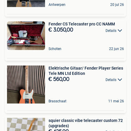
Antwerpen
20 jul 26
Fender CS Telecaster pro CC NAMM
€ 3.050,00
Details
Schoten
22 jun 26
Elektrische Gitaar/ Fender Player Series
Tele MN Ltd Edition
€ 560,00
Details
Brasschaat
11 mei 26
squier classic vibe telecaster custom 72
(upgrades)