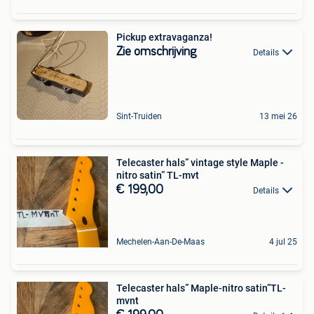
Pickup extravaganza!
Zie omschrijving
Details
Sint-Truiden
13 mei 26
Telecaster hals” vintage style Maple -
nitro satin” TL-mvt
€ 199,00
Details
Mechelen-Aan-De-Maas
4 jul 25
Telecaster hals” Maple-nitro satin”TL-
mvnt