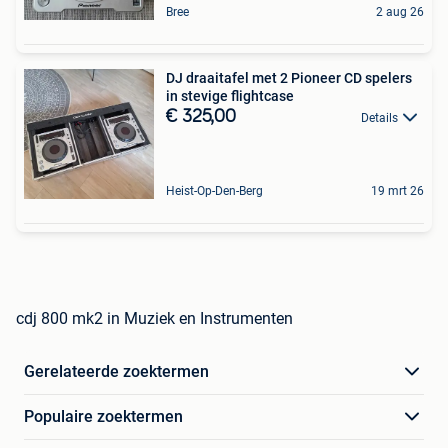
Bree
2 aug 26
DJ draaitafel met 2 Pioneer CD spelers
in stevige flightcase
€ 325,00
Details
Heist-Op-Den-Berg
19 mrt 26
cdj 800 mk2 in Muziek en Instrumenten
Gerelateerde zoektermen
Populaire zoektermen