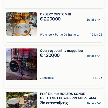
ORDERY CUSTOM !!!
€ 2.200,00
Details
Waterloo + Partie De Braine-L'Alleud, De Ohain
12 jun 26
Odery eyedentity mappa burl
€ 1.200,00
Details
Zonnebeke
4 jul 26
Prof. Drums: ROGERS-SONOR-
GRETSCH- LUDWIG- PREMIER-TAMA...
Zie omschrijving
Details