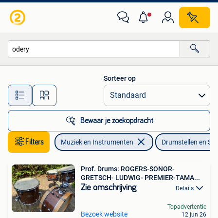
Drumstellen en Slagwerk
Sorteer op
Alle afstanden…
Bewaar je zoekopdracht
Filters
Muziek en Instrumenten
Drumstellen en Sl
Prof. Drums: ROGERS-SONOR-
GRETSCH- LUDWIG- PREMIER-TAMA...
Zie omschrijving
Details
Topadvertentie
Bezoek website
12 jun 26