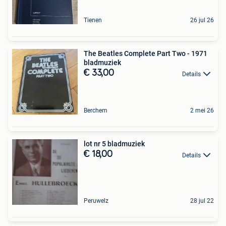
Tienen
26 jul 26
The Beatles Complete Part Two - 1971
bladmuziek
€ 33,00
Details
Berchem
2 mei 26
lot nr 5 bladmuziek
€ 18,00
Details
Peruwelz
28 jul 22