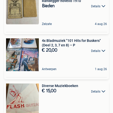
Randegger novello 1910
Bieden
Details
Zelzate
4 aug 26
4x Bladmuziek "101 Hits for Buskers"
(Deel 2, 3, 7 en 8) – P
€ 20,00
Details
Antwerpen
1 aug 26
Diverse Muziekboeken
€ 15,00
Details