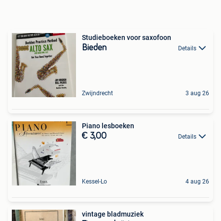
Studieboeken voor saxofoon
Bieden
Details
Zwijndrecht
3 aug 26
Piano lesboeken
€ 3,00
Details
Kessel-Lo
4 aug 26
vintage bladmuziek