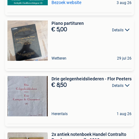
Bezoek website
3 aug 26
Piano partituren
€ 5,00
Details
Wetteren
29 jul 26
Drie gelegenheidsliederen - Flor Peeters
€ 8,50
Details
Herentals
1 aug 26
2x antiek notenboek Handel Contralto