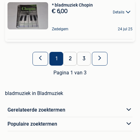
* bladmuziek Chopin
€ 6,00
Details
Zedelgem
24 jul 25
1
2
3
Pagina 1 van 3
bladmuziek in Bladmuziek
Gerelateerde zoektermen
Populaire zoektermen