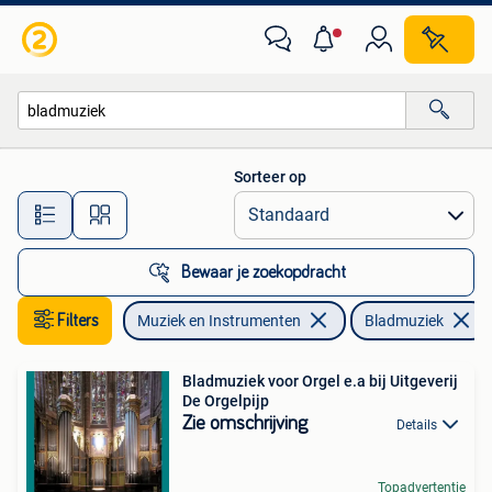
Bladmuziek
Sorteer op
Alle afstanden…
Bewaar je zoekopdracht
Filters
Muziek en Instrumenten
Bladmuziek
Bladmuziek voor Orgel e.a bij Uitgeverij
De Orgelpijp
Zie omschrijving
Details
Topadvertentie