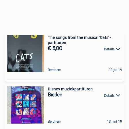
The songs from the musical 'Cats' -
partituren
€ 8,00
Details
Berchem
30 jul 19
Disney muziekpartituren
Bieden
Details
Berchem
13 mrt 19