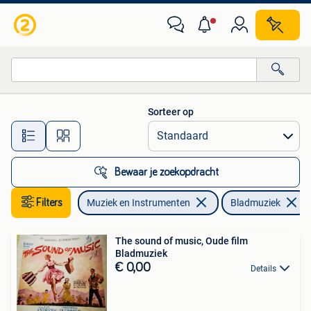
Bladmuziek
Sorteer op
Alle afstanden…
Bewaar je zoekopdracht
Filters
Muziek en Instrumenten
Bladmuziek
The sound of music, Oude film
Bladmuziek
€ 0,00
Details