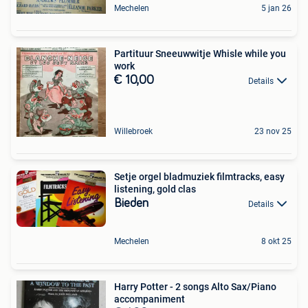
Mechelen
5 jan 26
Partituur Sneeuwwitje Whisle while you
work
€ 10,00
Details
Willebroek
23 nov 25
Setje orgel bladmuziek filmtracks, easy
listening, gold clas
Bieden
Details
Mechelen
8 okt 25
Harry Potter - 2 songs Alto Sax/Piano
accompaniment