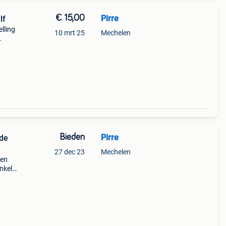
€ 15,00
Pirre
lf
lling
10 mrt 25
Mechelen
talig
Bieden
Pirre
27 dec 23
Mechelen
ren
nkel
s