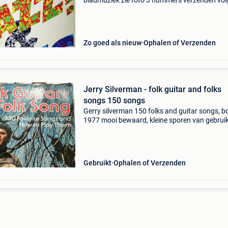
bladmuziek zie foto 3 nummers verzenden vo
posttarief
Zo goed als nieuw
Ophalen of Verzenden
Jerry Silverman - folk guitar and folks
songs 150 songs
Gerry silverman 150 folks and guitar songs, b
1977 mooi bewaard, kleine sporen van gebrui
niets noemenswaardig 240 pagina&#39;s jerr
silverman (geboren in 1931) is een amerikaan
folksinger,
Gebruikt
Ophalen of Verzenden