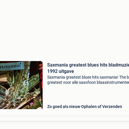
Saxmania greatest blues hits bladmuzi
1992 uitgave
Saxmania greatest blues hits saxmania! The b
greatest voor alle saxofoon blaasinstrumente
blues versie uit een reeks van zes boeken is dit
exemplaar (blues greats) especially in version
suitab
Zo goed als nieuw
Ophalen of Verzenden