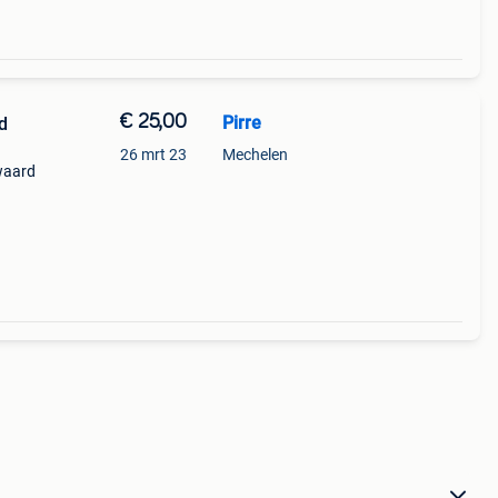
€ 25,00
Pirre
d
26 mrt 23
Mechelen
waard
z..
komen