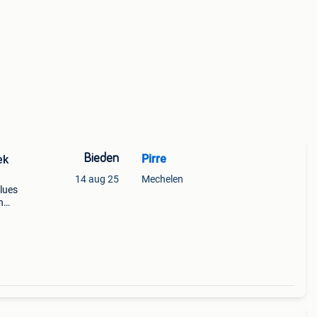
Bieden
Pirre
ek
14 aug 25
Mechelen
lues
n
 1
s