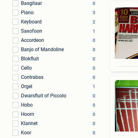
Basgitaar
0
Piano
3
Keyboard
2
Saxofoon
1
Accordeon
0
Banjo of Mandoline
0
Blokfluit
0
Cello
0
Contrabas
0
Orgel
1
Dwarsfluit of Piccolo
0
Hobo
0
Hoorn
0
Klarinet
0
Koor
0