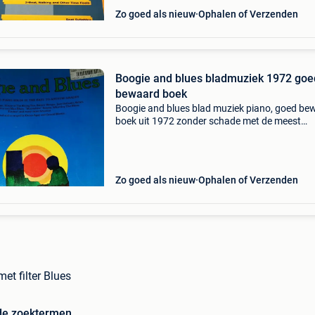
Zo goed als nieuw
Ophalen of Verzenden
Boogie and blues bladmuziek 1972 goe
bewaard boek
Boogie and blues blad muziek piano, goed be
boek uit 1972 zonder schade met de meest
uiteenlopende bekende songs zie inhoud 62 bl
Verzenden volgens posttarief afspraken na 
aub geen minim
Zo goed als nieuw
Ophalen of Verzenden
et filter Blues
de zoektermen