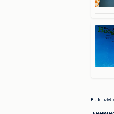
Bladmuziek m
Gerelateer