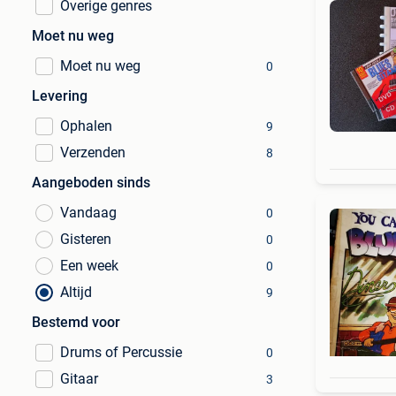
Overige genres
Moet nu weg
Moet nu weg
0
Levering
Ophalen
9
Verzenden
8
Aangeboden sinds
Vandaag
0
Gisteren
0
Een week
0
Altijd
9
Bestemd voor
Drums of Percussie
0
Gitaar
3