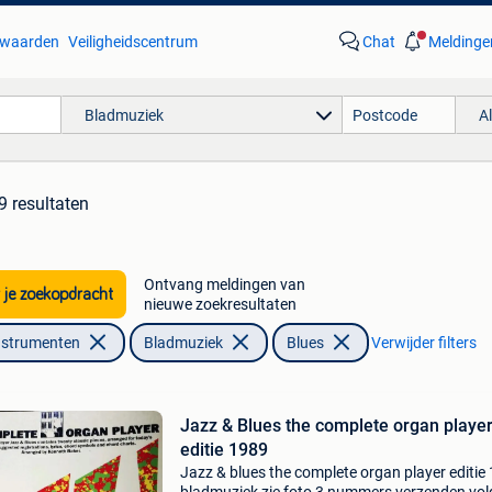
waarden
Veiligheidscentrum
Chat
Meldinge
Bladmuziek
A
9 resultaten
Ontvang meldingen van
 je zoekopdracht
nieuwe zoekresultaten
nstrumenten
Bladmuziek
Blues
Verwijder filters
Jazz & Blues the complete organ playe
editie 1989
Jazz & blues the complete organ player editie