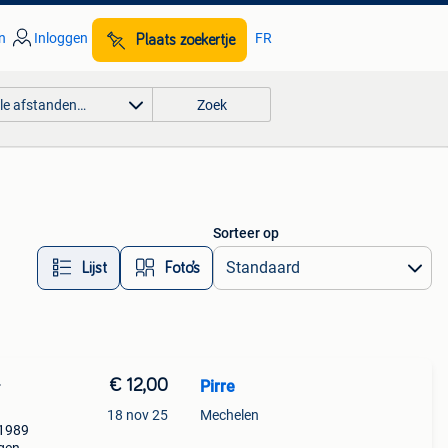
n
Inloggen
FR
Plaats zoekertje
lle afstanden…
Zoek
Sorteer op
Lijst
Foto’s
€ 12,00
Pirre
r
18 nov 25
Mechelen
 1989