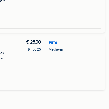
lgens
€ 25,00
Pirre
9 nov 25
Mechelen
oek
k
y
se