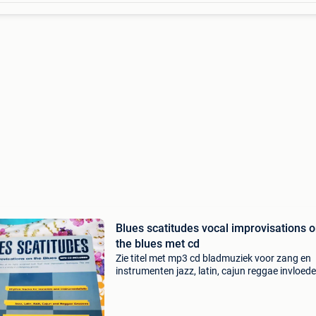
Blues scatitudes vocal improvisations 
the blues met cd
Zie titel met mp3 cd bladmuziek voor zang en
instrumenten jazz, latin, cajun reggae invloed
nieuwprijs 35,95 eur boek uit 2003 in nieuwst
afspraken na komen aub verzenden volgens
posttarief