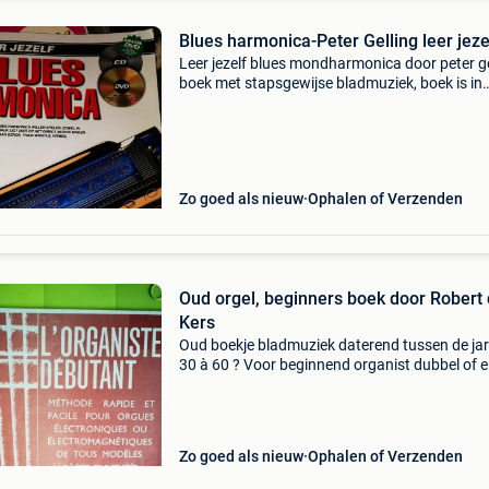
Blues harmonica-Peter Gelling leer jeze
Leer jezelf blues mondharmonica door peter ge
boek met stapsgewijse bladmuziek, boek is in
nieuwstaat met dvd, cd ontbreekt! Nederlands
verzenden volgens posttarief vanaf 5.40 Euro
Zo goed als nieuw
Ophalen of Verzenden
Oud orgel, beginners boek door Robert de
Kers
Oud boekje bladmuziek daterend tussen de ja
30 à 60 ? Voor beginnend organist dubbel of e
klavier zonder pedalen door robert de kers een
editie door herman bauer archief robert de ker
(1906-19
Zo goed als nieuw
Ophalen of Verzenden