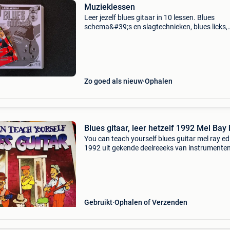
Muzieklessen
Leer jezelf blues gitaar in 10 lessen. Blues
schema&#39;s en slagtechnieken, blues licks,
solo&#39;s en bluesladders. Cd & dvd inbegre
Zo goed als nieuw
Ophalen
Blues gitaar, leer hetzelf 1992 Mel Bay
You can teach yourself blues guitar mel ray edi
1992 uit gekende deelreeeks van instrumenten
jezelf blues gitaar spelen met dit handige boek
leuke kaft en heeft sporen van gewoon gebrui
geen
Gebruikt
Ophalen of Verzenden