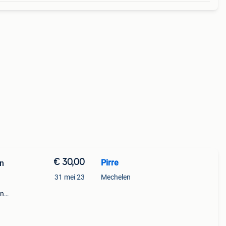
€ 30,00
Pirre
on
31 mei 23
Mechelen
en
aat