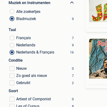
Muziek en Instrumenten
Alle zoekertjes
Bladmuziek
9
Taal
Français
7
Nederlands
9
Nederlands & Français
16
Conditie
Nieuw
0
Zo goed als nieuw
7
Gebruikt
2
Soort
Artiest of Componist
0
Les of Cursus
8