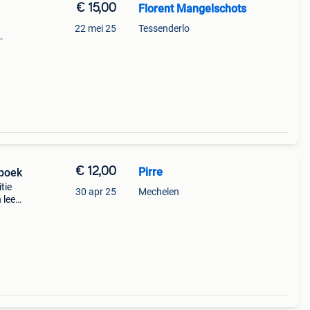
€ 15,00
Florent Mangelschots
22 mei 25
Tessenderlo
pen.
€ 12,00
Pirre
 boek
tie
30 apr 25
Mechelen
 leer
k