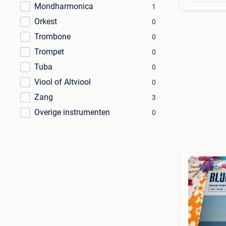
Mondharmonica
1
Orkest
0
Trombone
0
Trompet
0
Tuba
0
Viool of Altviool
0
Zang
3
Overige instrumenten
0