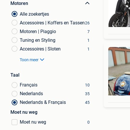
Motoren
Alle zoekertjes
Accessoires | Koffers en Tassen
26
Motoren | Piaggio
7
Tuning en Styling
1
Accessoires | Sloten
1
Toon meer
Taal
Français
10
Nederlands
35
Nederlands & Français
45
Moet nu weg
Moet nu weg
0