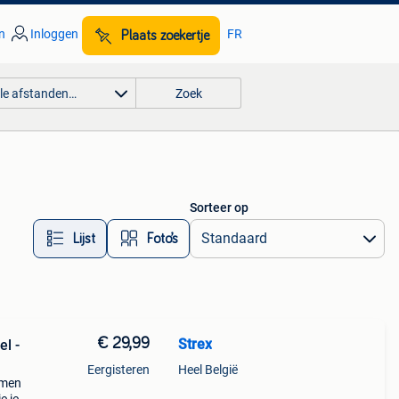
n
Inloggen
FR
Plaats zoekertje
lle afstanden…
Zoek
Sorteer op
Lijst
Foto’s
€ 29,99
Strex
l -
Eergisteren
Heel België
rmen