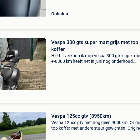
Ophalen
Vespa 300 gts super matt grijs met top
koffer
Hierbij verkoop ik mijn vespa 300 gts super me
+-8300 km heeft net in juni nog onderhoud
gekregen bij vespa scooter shop in antwerpen
staat ook een arrow uitlaat onder voor een iet
sportiever gel
Vespa 125cc gtv (8950km)
Vespa 125cc gtv met nog geen 9000km. Origi
top koffer met andere stuur gewichten. Origin
stuur gewichten aanwezig. Extra accessoires: 
beschermbeugel zijkanten - beschermbeugel