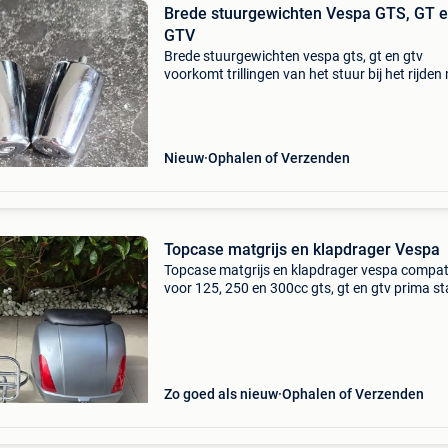
Brede stuurgewichten Vespa GTS, GT 
GTV
Brede stuurgewichten vespa gts, gt en gtv
voorkomt trillingen van het stuur bij het rijden
topkoffer. Chrome met bevestigingsvijzen orig
zeer goede staat. 35Euro verzending via bpos
6euro 04
Nieuw
Ophalen of Verzenden
Topcase matgrijs en klapdrager Vespa
Topcase matgrijs en klapdrager vespa compat
voor 125, 250 en 300cc gts, gt en gtv prima st
Geen krassen langs de buitenkant matgrijs me
zwarte rugsteun compleet met bevestigingsb
en nodi
Zo goed als nieuw
Ophalen of Verzenden