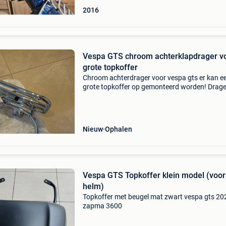
2016
Vespa GTS chroom achterklapdrager v
grote topkoffer
Chroom achterdrager voor vespa gts er kan e
grote topkoffer op gemonteerd worden! Drager
nieuw in verpakking nieuwprijs 245€
Nieuw
Ophalen
Vespa GTS Topkoffer klein model (voor
helm)
Topkoffer met beugel mat zwart vespa gts 20
zapma 3600