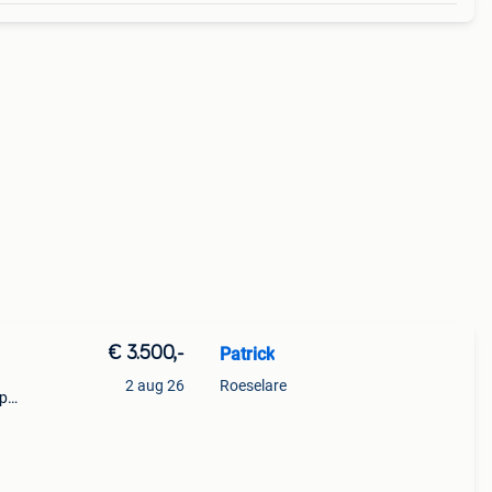
€ 3.500,-
Patrick
2 aug 26
Roeselare
op
waren.
meer