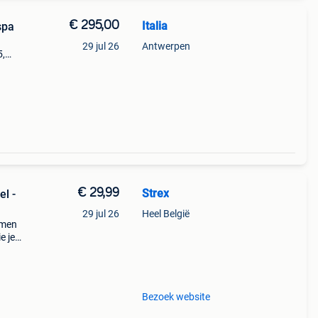
€ 295,00
Italia
spa
29 jul 26
Antwerpen
5,
a.
els
€ 29,99
Strex
l -
29 jul 26
Heel België
rmen
e je
jouw
Bezoek website