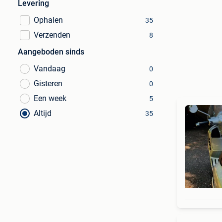
Levering
Ophalen
35
Verzenden
8
Aangeboden sinds
Vandaag
0
Gisteren
0
Een week
5
Altijd
35