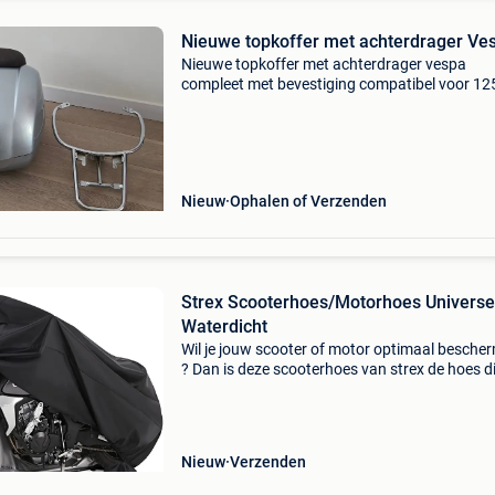
Nieuwe topkoffer met achterdrager Ve
Nieuwe topkoffer met achterdrager vespa
compleet met bevestiging compatibel voor 12
250 en 300cc gts, gt en gtv origineel van vesp
Prima staat! Nieuw en ongebruikt. Twee sleut
met achterdrager
Nieuw
Ophalen of Verzenden
Strex Scooterhoes/Motorhoes Universee
Waterdicht
Wil je jouw scooter of motor optimaal besche
? Dan is deze scooterhoes van strex de hoes di
nodig hebt. De scooterhoes/motorhoes is
universeel , van hoge kwaliteit en beschermt 
scooter of
Nieuw
Verzenden