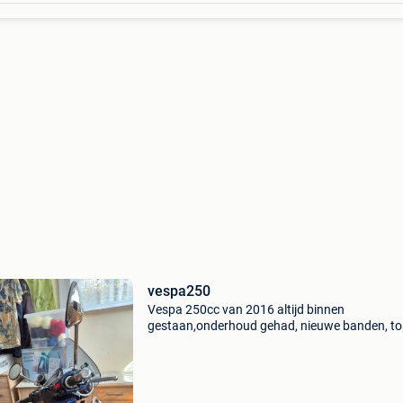
vespa250
Vespa 250cc van 2016 altijd binnen
gestaan,onderhoud gehad, nieuwe banden, t
koffer pas herspuit omdat er enkele krajes in
Is voor mij te zwaar geworden krijg hem niet 
zelfstandig op zijn