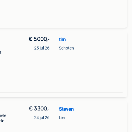
€ 5.000,-
tim
25 jul 26
Schoten
t
 er
s
€ 3.300,-
Steven
nele
24 jul 26
Lier
ele
-