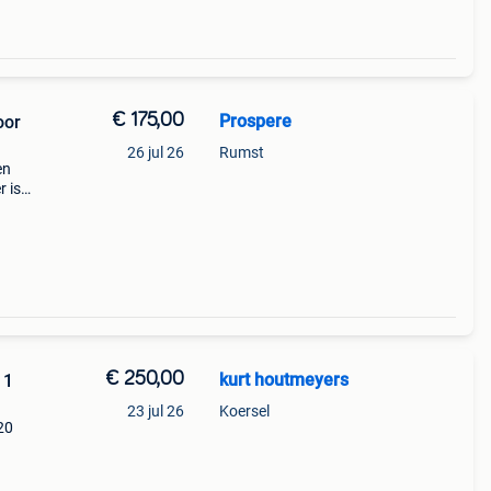
€ 175,00
Prospere
oor
26 jul 26
Rumst
en
 is
€ 250,00
kurt houtmeyers
 1
23 jul 26
Koersel
20