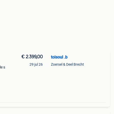
€ 2.399,00
toisoul .b
29 jul 26
Zoersel & Deel Brecht
de s