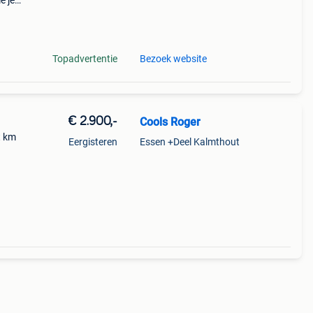
e je
jouw
Topadvertentie
Bezoek website
€ 2.900,-
Cools Roger
t km
Eergisteren
Essen +Deel Kalmthout