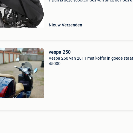
? Dan is deze scooterhoes van strex de hoes di
nodig hebt. De scooterhoes/motorhoes is
universeel , van hoge kwaliteit en beschermt 
scooter of
Nieuw
Verzenden
vespa 250
Vespa 250 van 2011 met koffer in goede staa
45000