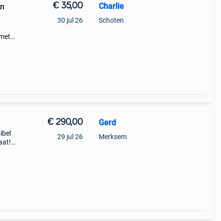
€ 35,00
Charlie
en
30 jul 26
Schoten
 met
ineel
t
€ 290,00
Gerd
ibel
29 jul 26
Merksem
aat!
t
eugel