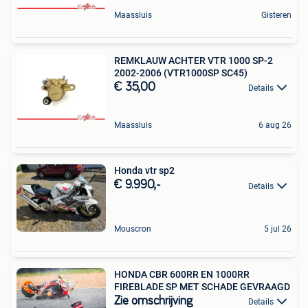
Maassluis
Gisteren
REMKLAUW ACHTER VTR 1000 SP-2
2002-2006 (VTR1000SP SC45)
€ 35,00
Details
Maassluis
6 aug 26
Honda vtr sp2
€ 9.990,-
Details
Mouscron
5 jul 26
HONDA CBR 600RR EN 1000RR
FIREBLADE SP MET SCHADE GEVRAAGD
Zie omschrijving
Details