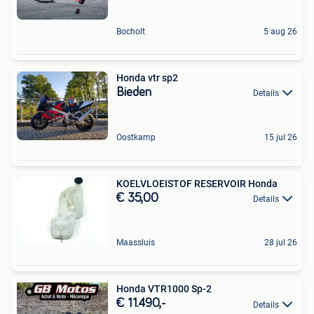
Bocholt
5 aug 26
Honda vtr sp2
Bieden
Details
Oostkamp
15 jul 26
KOELVLOEISTOF RESERVOIR Honda
€ 35,00
Details
Maassluis
28 jul 26
Honda VTR1000 Sp-2
€ 11.490,-
Details