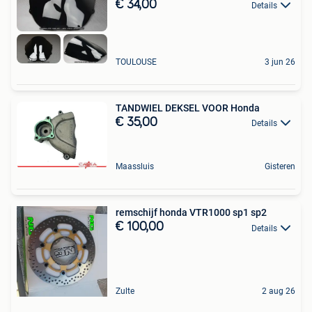
€ 34,00
Details
TOULOUSE
3 jun 26
TANDWIEL DEKSEL VOOR Honda
€ 35,00
Details
Maassluis
Gisteren
remschijf honda VTR1000 sp1 sp2
€ 100,00
Details
Zulte
2 aug 26