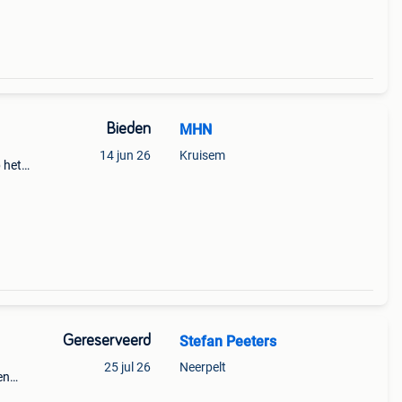
de
Bieden
MHN
14 jun 26
Kruisem
 het
 van
ende
Gereserveerd
Stefan Peeters
25 jul 26
Neerpelt
en
hnisch