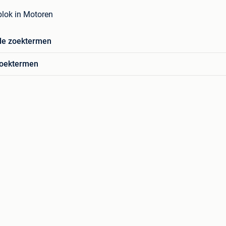
blok in Motoren
de zoektermen
zoektermen