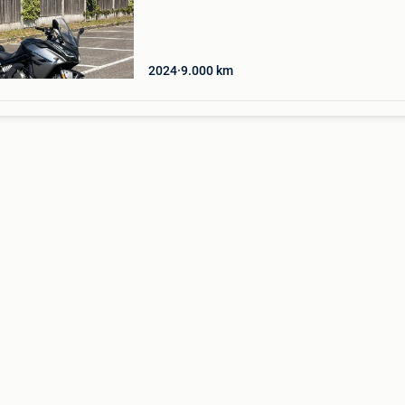
is alles 100% in orde. Het motorblok is daarna
2024
9.000
km