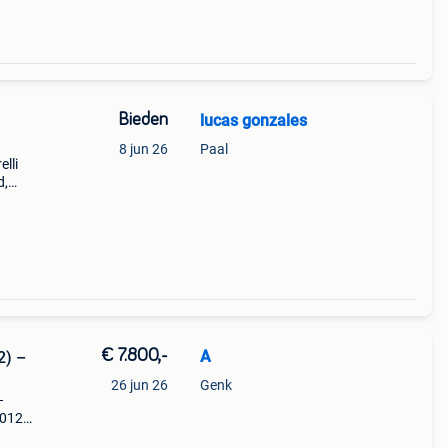
Bieden
lucas gonzales
8 jun 26
Paal
lli
d,
ere
met
€ 7.800,-
A
2) –
26 jun 26
Genk
–
2012