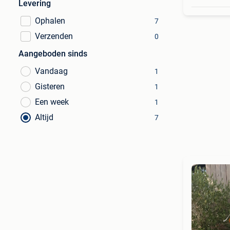
Levering
Ophalen
7
Verzenden
0
Aangeboden sinds
Vandaag
1
Gisteren
1
Een week
1
Altijd
7