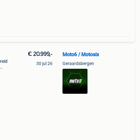
ar kan
€ 20.999,-
Moto6 / Motosix
reid
30 jul 26
Geraardsbergen
het