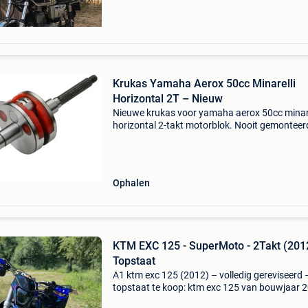
Krukas Yamaha Aerox 50cc Minarelli
Horizontal 2T – Nieuw
Nieuwe krukas voor yamaha aerox 50cc minare
horizontal 2-takt motorblok. Nooit gemonteer
nog in originele verpakking. Past onder eeand
op aerox, mbk nitro, jog r en andere scooters 
minarel
Ophalen
KTM EXC 125 - SuperMoto - 2Takt (201
Topstaat
A1 ktm exc 125 (2012) – volledig gereviseerd 
topstaat te koop: ktm exc 125 van bouwjaar 
in zeer goede staat. De motorblok werd 10