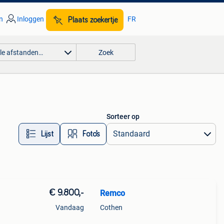
n
Inloggen
FR
Plaats zoekertje
lle afstanden…
Zoek
Sorteer op
Lijst
Foto’s
€ 9.800,-
Remco
Vandaag
Cothen