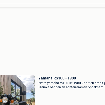
Yamaha RS100 - 1980
Nette yamaha rs100 uit 1980. Start en draait 
Nieuwe banden en achterremmen opgeknapt
zadel. Olie motorblok is vernieuwd. Nieuwe gel
batterij. 2-Takt motor met mengsysteem. 98
Tanken en apart res