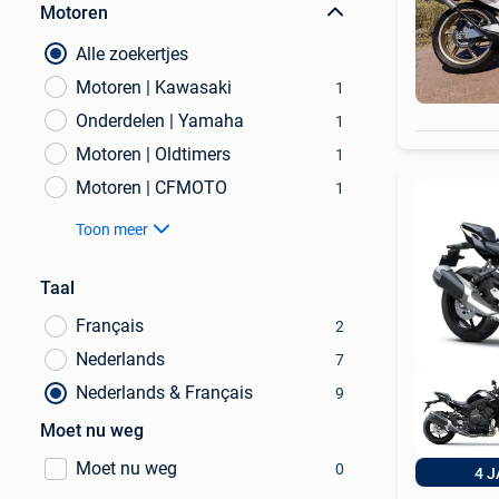
Motoren
Alle zoekertjes
Motoren | Kawasaki
1
Onderdelen | Yamaha
1
Motoren | Oldtimers
1
Motoren | CFMOTO
1
Toon meer
Taal
Français
2
Nederlands
7
Nederlands & Français
9
Moet nu weg
Moet nu weg
0
4 