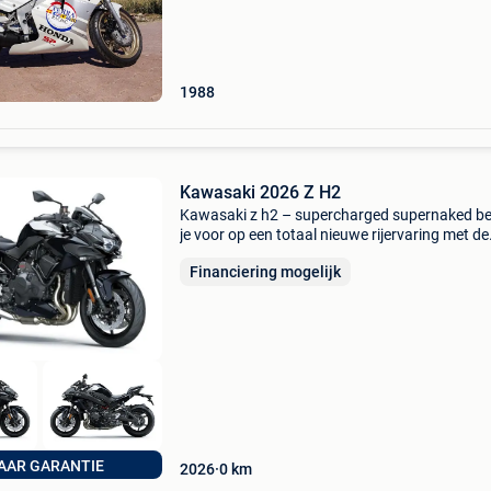
racing-kuipwerk. Starten en lopen. Hier en da
er optisch nog wat
1988
Kawasaki 2026 Z H2
Kawasaki z h2 – supercharged supernaked be
je voor op een totaal nieuwe rijervaring met de
kawasaki z h2, het ultieme supernaked-
Financiering mogelijk
meesterwerk. Dit iconische model combineert 
998cc vier-in-lijn
JAAR GARANTIE
2026
0
km