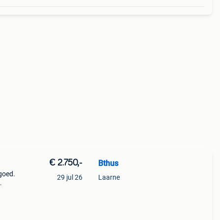
€ 2.750,-
Bthus
goed.
29 jul 26
Laarne
-