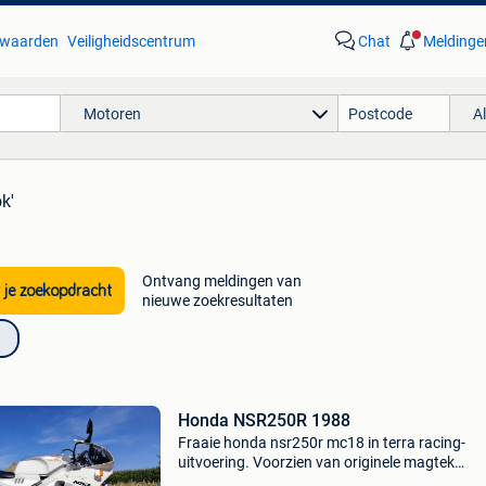
waarden
Veiligheidscentrum
Chat
Meldinge
Motoren
A
k'
Ontvang meldingen van
 je zoekopdracht
nieuwe zoekresultaten
Honda NSR250R 1988
Fraaie honda nsr250r mc18 in terra racing-
uitvoering. Voorzien van originele magtek
magnesium velgen en het karakteristieke terra