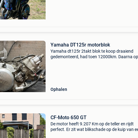
maanden geleden volledig gereviseerd. Sinds 
revisie is er sl
Yamaha DT125r motorblok
Yamaha dt125r 2takt blok te koop draaiend
gedemonteerd, had toen 12000km. Daarna op
schap beland. Verder niks mee gedaan. Komt
een schademotor. Ik heb verder nog verschill
onderdelen ligge
Ophalen
CF-Moto 650 GT
De motor heeft 9.207 Km op de teller en rijdt
perfect. Er zit wat blikschade op de kuip van e
schuiver (te zien op de foto&#39;s), maar tec