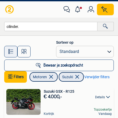
Motoren | Suzuki
Sorteer op
Alle afstanden…
Bewaar je zoekopdracht
Filters
Motoren
Suzuki
Verwijder filters
Suzuki GSX - R125
€ 4.000,-
Details
Topzoekertje
Kortrijk
Vandaag