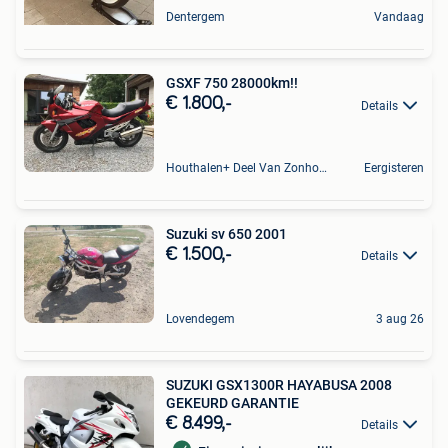
Dentergem
Vandaag
GSXF 750 28000km!!
€ 1.800,-
Details
Houthalen+ Deel Van Zonhoven En Zolder
Eergisteren
Suzuki sv 650 2001
€ 1.500,-
Details
Lovendegem
3 aug 26
SUZUKI GSX1300R HAYABUSA 2008
GEKEURD GARANTIE
€ 8.499,-
Details