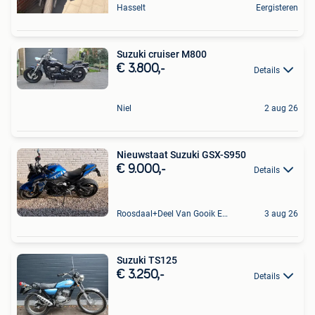
Hasselt
Eergisteren
Suzuki cruiser M800
€ 3.800,-
Details
Niel
2 aug 26
Nieuwstaat Suzuki GSX-S950
€ 9.000,-
Details
Roosdaal+Deel Van Gooik En Sint-Kwintens-Lennik
3 aug 26
Suzuki TS125
€ 3.250,-
Details