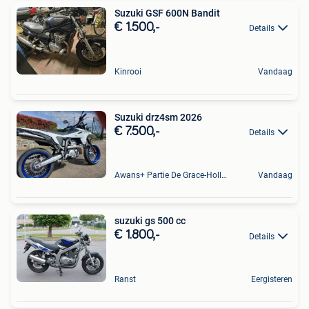
Suzuki GSF 600N Bandit
€ 1.500,-
Details
Kinrooi
Vandaag
Suzuki drz4sm 2026
€ 7.500,-
Details
Awans+ Partie De Grace-Hollogne
Vandaag
suzuki gs 500 cc
€ 1.800,-
Details
Ranst
Eergisteren