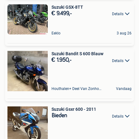
Suzuki GSX-8TT
€ 9.499,-
Details
Eeklo
3 aug 26
Suzuki Bandit S 600 Blauw
€ 1.950,-
Details
Houthalen+ Deel Van Zonhoven En Zolder
Vandaag
Suzuki Gsxr 600 - 2011
Bieden
Details