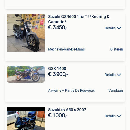
Suzuki GSR600 "Iron" ! *Keuring &
Garantie*
€ 3.450,-
Details
Mechelen-Aan-De-Maas
Gisteren
GSX 1400
€ 3.900,-
Details
Aywaille + Partie De Rouvreux
Vandaag
Suzuki sv 650 s 2007
€ 1.000,-
Details