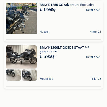
BMW R1250 GS Adventure Exclusive
€ 17.999,-
Details
Hasselt
4 mei 26
BMW K1200LT GOEDE STAAT ***
garantie ***
€ 3.950,-
Details
Moorslede
11 jul 26