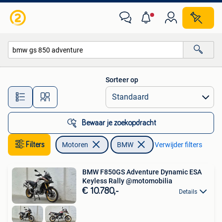
Motoren | BMW
Sorteer op
Alle afstanden…
Bewaar je zoekopdracht
Filters
Motoren
BMW
Verwijder filters
BMW F850GS Adventure Dynamic ESA
Keyless Rally @motomobilia
€ 10.780,-
Details