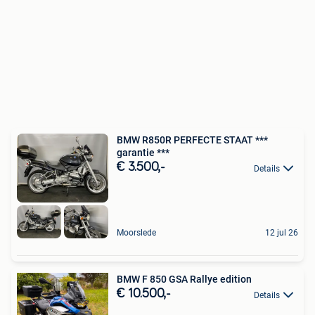
BMW R850R PERFECTE STAAT ***
garantie ***
€ 3.500,-
Details
Moorslede
12 jul 26
BMW F 850 GSA Rallye edition
€ 10.500,-
Details