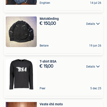
Enghien
14 jul 26
Motokleding
€ 150,00
Details
Berlare
19 jun 26
T-shirt BSA
€ 19,00
Details
Peer
5 dec 25
Veste été moto