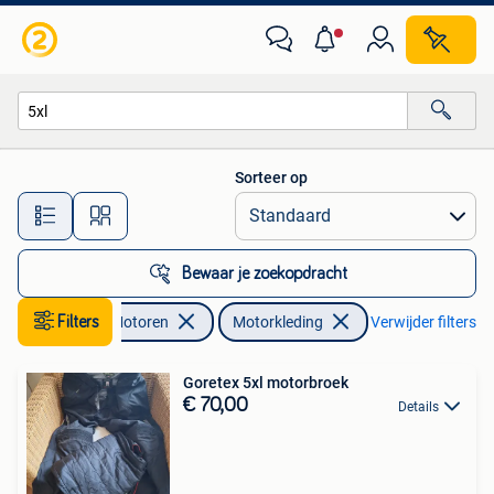
Kleding | Motorkleding
Sorteer op
Alle afstanden…
Bewaar je zoekopdracht
Filters
Motoren
Motorkleding
Verwijder filters
Goretex 5xl motorbroek
€ 70,00
Details