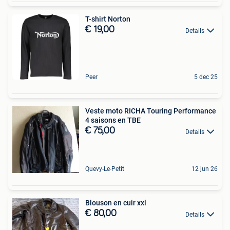
T-shirt Norton
€ 19,00
Details
Peer
5 dec 25
Veste moto RICHA Touring Performance
4 saisons en TBE
€ 75,00
Details
Quevy-Le-Petit
12 jun 26
Blouson en cuir xxl
€ 80,00
Details