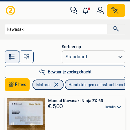
Handleidingen en Instructieboekjes
Sorteer op
Alle afstanden…
Bewaar je zoekopdracht
Filters
Motoren
Handleidingen en Instructieboekje
Manual Kawasaki Ninja ZX-6R
€ 5,00
Details