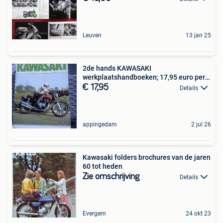
Leuven
13 jan 25
2de hands KAWASAKI
werkplaatshandboeken; 17,95 euro per
stuk
€ 17,95
Details
appingedam
2 jul 26
Kawasaki folders brochures van de jaren
60 tot heden
Zie omschrijving
Details
Evergem
24 okt 23