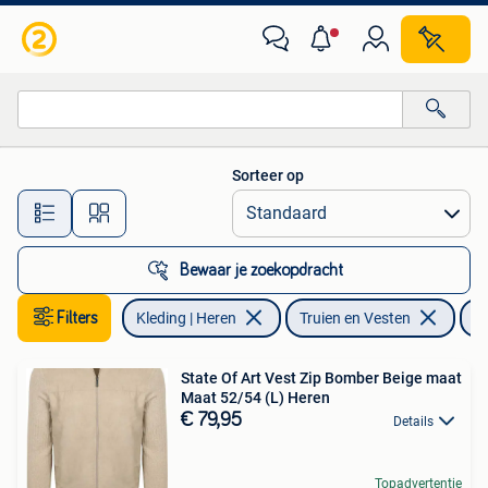
Truien en Vesten
Sorteer op
Alle afstanden…
Bewaar je zoekopdracht
Filters
Kleding | Heren
Truien en Vesten
St
State Of Art Vest Zip Bomber Beige maat
Maat 52/54 (L) Heren
€ 79,95
Details
Topadvertentie