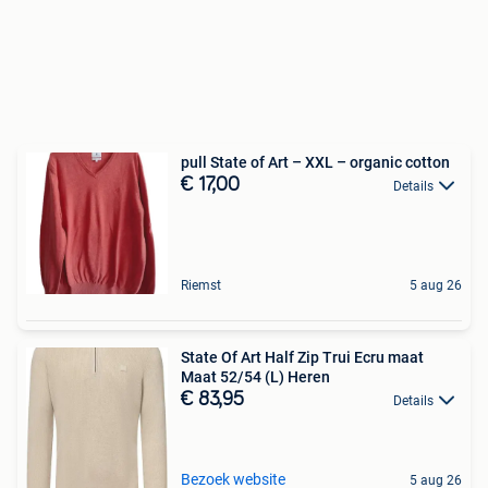
pull State of Art – XXL – organic cotton
€ 17,00
Details
Riemst
5 aug 26
State Of Art Half Zip Trui Ecru maat
Maat 52/54 (L) Heren
€ 83,95
Details
Bezoek website
5 aug 26