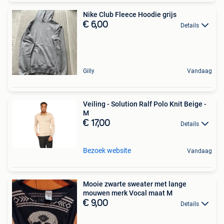
Nike Club Fleece Hoodie grijs
€ 6,00
Details
Gilly
Vandaag
Veiling - Solution Ralf Polo Knit Beige -
M
€ 17,00
Details
Bezoek website
Vandaag
Mooie zwarte sweater met lange
mouwen merk Vocal maat M
€ 9,00
Details