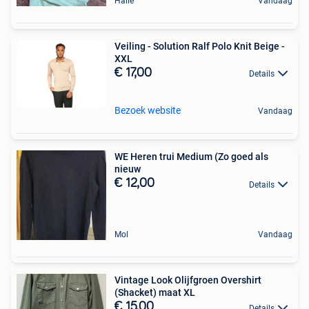
Halle
Vandaag
Veiling - Solution Ralf Polo Knit Beige -
XXL
€ 17,00
Details
Bezoek website
Vandaag
WE Heren trui Medium (Zo goed als
nieuw
€ 12,00
Details
Mol
Vandaag
Vintage Look Olijfgroen Overshirt
(Shacket) maat XL
€ 15,00
Details