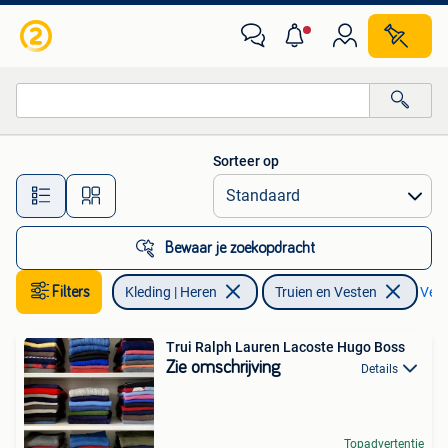
Truien en Vesten
Sorteer op
Alle afstanden…
Bewaar je zoekopdracht
Filters
Kleding | Heren
Truien en Vesten
Verw
Trui Ralph Lauren Lacoste Hugo Boss
Zie omschrijving
Details
Topadvertentie