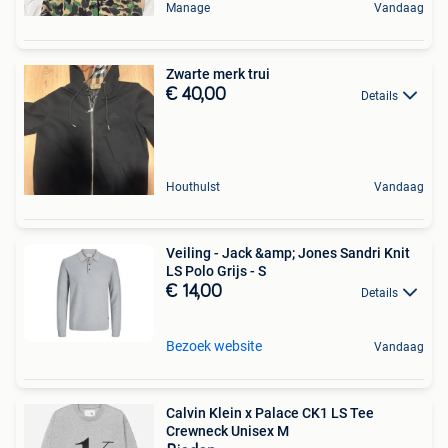
Manage
Vandaag
Zwarte merk trui
€ 40,00
Details
Houthulst
Vandaag
Veiling - Jack &amp; Jones Sandri Knit
LS Polo Grijs - S
€ 14,00
Details
Bezoek website
Vandaag
Calvin Klein x Palace CK1 LS Tee
Crewneck Unisex M