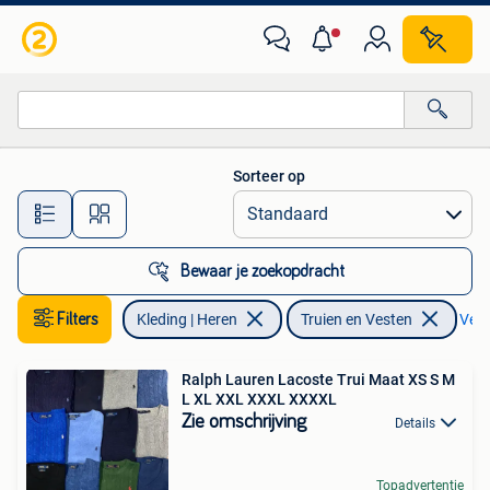
Truien en Vesten
Sorteer op
Alle afstanden…
Bewaar je zoekopdracht
Filters
Kleding | Heren
Truien en Vesten
Verw
Ralph Lauren Lacoste Trui Maat XS S M
L XL XXL XXXL XXXXL
Zie omschrijving
Details
Topadvertentie