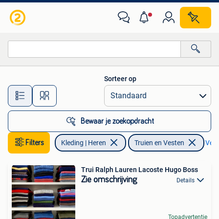
Truien en Vesten
Sorteer op
Alle afstanden…
Bewaar je zoekopdracht
Filters
Kleding | Heren
Truien en Vesten
Verw
Trui Ralph Lauren Lacoste Hugo Boss
Zie omschrijving
Details
Topadvertentie