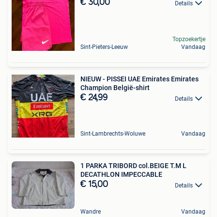
€ 30,00
Details
Topzoekertje
Sint-Pieters-Leeuw
Vandaag
NIEUW - PISSEI UAE Emirates Emirates
Champion België-shirt
€ 24,99
Details
Sint-Lambrechts-Woluwe
Vandaag
1 PARKA TRIBORD col.BEIGE T.M L
DECATHLON IMPECCABLE
€ 15,00
Details
Wandre
Vandaag