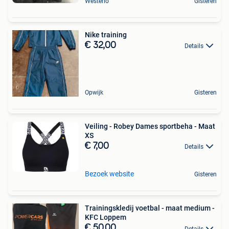
Westerlo
Gisteren
Nike training
€ 32,00
Details
Opwijk
Gisteren
Veiling - Robey Dames sportbeha - Maat
XS
€ 7,00
Details
Bezoek website
Gisteren
Trainingskledij voetbal - maat medium -
KFC Loppem
€ 50,00
Details