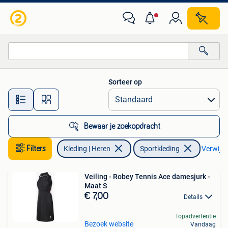
Sportkleding
Sorteer op
Alle afstanden…
Bewaar je zoekopdracht
Filters
Kleding | Heren
Sportkleding
Verwijder
Veiling - Robey Tennis Ace damesjurk -
Maat S
€ 7,00
Details
Topadvertentie
Bezoek website
Vandaag