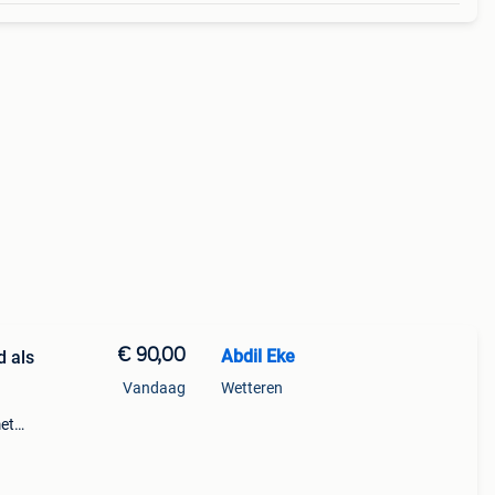
€ 90,00
Abdil Eke
d als
Vandaag
Wetteren
met