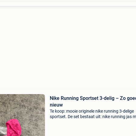
Nike Running Sportset 3-delig – Zo goe
nieuw
Te koop: mooie originele nike running 3-delige
sportset. De set bestaat uit: nike running jas 
capuchon nike running sportshirt nike running
short