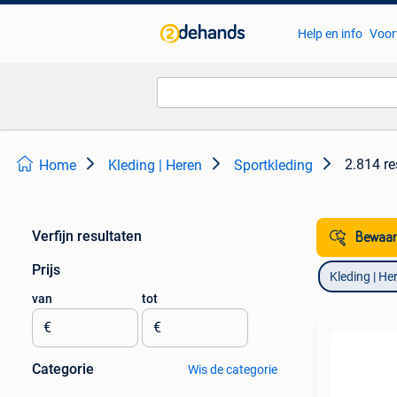
Help en info
Voor
2.814 re
Home
Kleding | Heren
Sportkleding
Verfijn resultaten
Bewaar
Prijs
Kleding | He
van
tot
€
€
Categorie
Wis de categorie