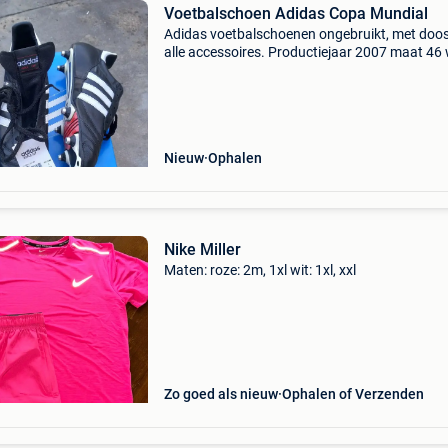
Voetbalschoen Adidas Copa Mundial
Adidas voetbalschoenen ongebruikt, met doos
alle accessoires. Productiejaar 2007 maat 46
cup editie telefoonnummer 0477697934 stuur
gerust een berichtje indien serieuze interesse
Nieuw
Ophalen
Nike Miller
Maten: roze: 2m, 1xl wit: 1xl, xxl
Zo goed als nieuw
Ophalen of Verzenden