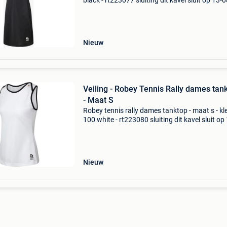
black - rt223077 sluiting dit kavel sluit op 13-0
2026 vanaf 19:33 uur. Verzenden dit kavel wo
verzonden. De verzendkosten staan vermeld o
site
Nieuw
Veiling - Robey Tennis Rally dames tan
- Maat S
Robey tennis rally dames tanktop - maat s - kle
100 white - rt223080 sluiting dit kavel sluit op
08-2026 vanaf 19:44 uur. Verzenden dit kavel
wordt verzonden. De verzendkosten staan ve
op d
Nieuw