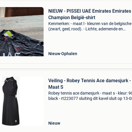
NIEUW - PISSEI UAE Emirates Emirates
Champion België-shirt
Kenmerken: - maat l - kleuren van de belgische
(zwart, geel, rood). - Lichte, ademende en
aerodynamische stof (mesh-effect op de mou
- Volledige ritssluiting aan de voorkant - 3 klas
ac
Nieuw
Ophalen
Veiling - Robey Tennis Ace damesjurk -
Maat S
Robey tennis ace damesjurk - maat s - kleur: 9
black - rt223077 sluiting dit kavel sluit op 13-0
2026 vanaf 19:33 uur. Verzenden dit kavel wo
verzonden. De verzendkosten staan vermeld o
site
Nieuw