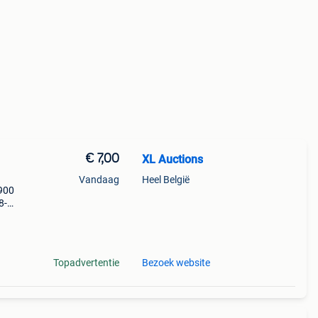
€ 7,00
XL Auctions
Vandaag
Heel België
 900
8-
rdt
p de
Topadvertentie
Bezoek website