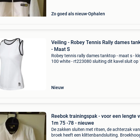
Zo goed als nieuw
Ophalen
Veiling - Robey Tennis Rally dames tan
- Maat S
Robey tennis rally dames tanktop - maat s - kle
100 white - rt223080 sluiting dit kavel sluit op
08-2026 vanaf 19:44 uur. Verzenden dit kavel
wordt verzonden. De verzendkosten staan ve
op d
Nieuw
Reebok trainingspak - voor een lengte 
1m 75 -78 - nieuwe
De zakken sluiten met ritsen, de achterzak van
broek heeft een klittenbandsluiting. Broekhoo