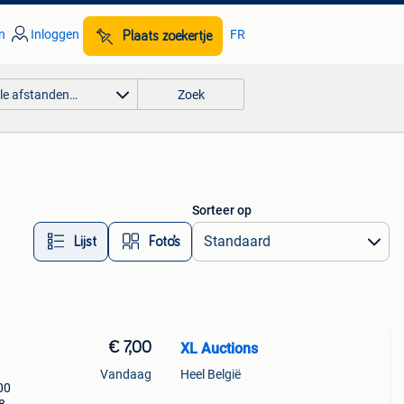
n
Inloggen
FR
Plaats zoekertje
lle afstanden…
Zoek
Sorteer op
Lijst
Foto’s
€ 7,00
XL Auctions
Vandaag
Heel België
00