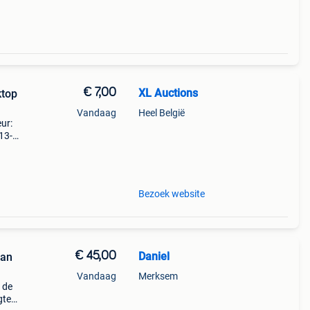
€ 7,00
XL Auctions
ktop
Vandaag
Heel België
ur:
 13-
rmeld
Bezoek website
€ 45,00
Daniel
van
Vandaag
Merksem
 de
gte