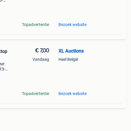
8-
rdt
p de
Topadvertentie
Bezoek website
€ 7,00
XL Auctions
ktop
Vandaag
Heel België
ur:
 13-
rmeld
Topadvertentie
Bezoek website