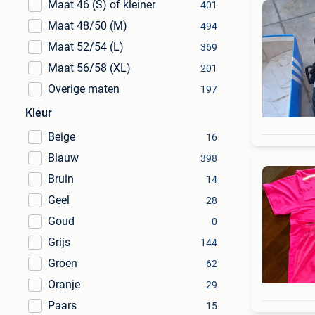
Maat 46 (S) of kleiner
401
Maat 48/50 (M)
494
Maat 52/54 (L)
369
Maat 56/58 (XL)
201
Overige maten
197
Kleur
Beige
16
Blauw
398
Bruin
14
Geel
28
Goud
0
Grijs
144
Groen
62
Oranje
29
Paars
15