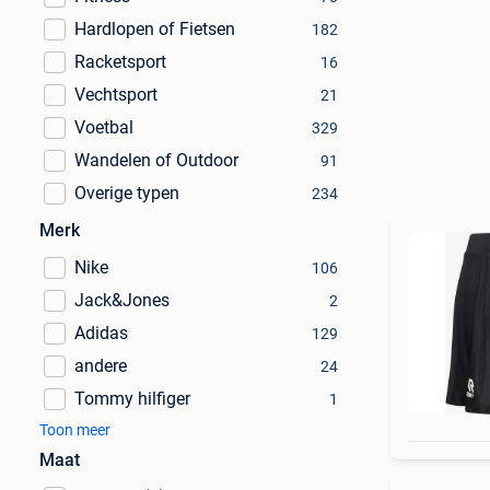
Hardlopen of Fietsen
182
Racketsport
16
Vechtsport
21
Voetbal
329
Wandelen of Outdoor
91
Overige typen
234
Merk
Nike
106
Jack&Jones
2
Adidas
129
andere
24
Tommy hilfiger
1
Toon meer
Maat