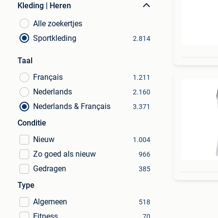
Kleding | Heren
Alle zoekertjes
Sportkleding
2.814
Taal
Français
1.211
Nederlands
2.160
Nederlands & Français
3.371
Conditie
Nieuw
1.004
Zo goed als nieuw
966
Gedragen
385
Type
Algemeen
518
Fitness
70