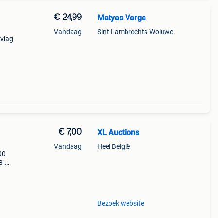
€ 24,99
Matyas Varga
Vandaag
Sint-Lambrechts-Woluwe
 vlag
wen).
sieke
€ 7,00
XL Auctions
Vandaag
Heel België
00
8-
rdt
p de
Bezoek website