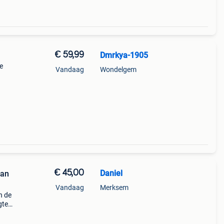
€ 59,99
Dmrkya-1905
e
Vandaag
Wondelgem
€ 45,00
Daniel
van
Vandaag
Merksem
n de
gte