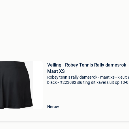
Veiling - Robey Tennis Rally damesrok -
Maat XS
Robey tennis rally damesrok - maat xs - kleur:
black - rt223082 sluiting dit kavel sluit op 13-0
2026 vanaf 20:25 uur. Verzenden dit kavel wo
verzonden. De verzendkosten staan vermeld o
si
Nieuw