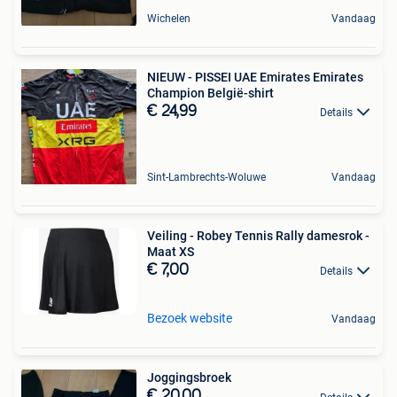
Wichelen
Vandaag
NIEUW - PISSEI UAE Emirates Emirates
Champion België-shirt
€ 24,99
Details
Sint-Lambrechts-Woluwe
Vandaag
Veiling - Robey Tennis Rally damesrok -
Maat XS
€ 7,00
Details
Bezoek website
Vandaag
Joggingsbroek
€ 20,00