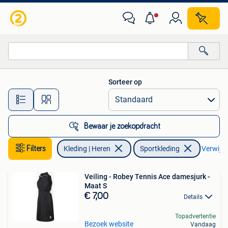
Sportkleding
Sorteer op
Alle afstanden…
Bewaar je zoekopdracht
Filters
Kleding | Heren
Sportkleding
Verwijder
Veiling - Robey Tennis Ace damesjurk -
Maat S
€ 7,00
Details
Topadvertentie
Bezoek website
Vandaag