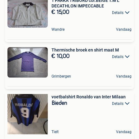
1 PARKA TRIBORD col.BEIGE T.M L
DECATHLON IMPECCABLE
€ 15,00
Details
Wandre
Vandaag
Thermische broek en shirt maat M
€ 10,00
Details
Grimbergen
Vandaag
voetbalshirt Ronaldo van Inter Milaan
Bieden
Details
Tielt
Vandaag