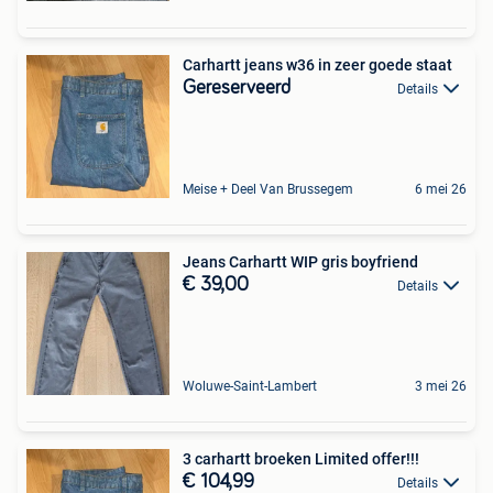
Carhartt jeans w36 in zeer goede staat
Gereserveerd
Details
Meise + Deel Van Brussegem
6 mei 26
Jeans Carhartt WIP gris boyfriend
€ 39,00
Details
Woluwe-Saint-Lambert
3 mei 26
3 carhartt broeken Limited offer!!!
€ 104,99
Details