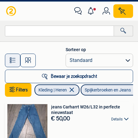
Spijkerbroeken en Jeans
Sorteer op
Alle afstanden…
Bewaar je zoekopdracht
Filters
Kleding | Heren
Spijkerbroeken en Jeans
jeans Carharrt W26/L32 in perfecte
nieuwstaat
€ 50,00
Details