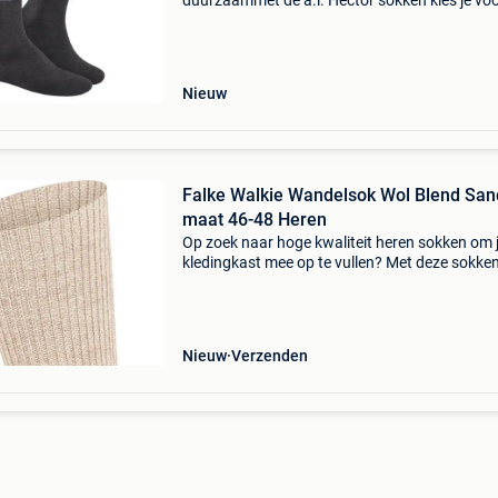
duurzaammet de a.l. Hector sokken kies je vo
dagelijks comfort en kwaliteit. Deze set van 9 
sokken is gemaakt van een hoogwaardige
katoenmix
Nieuw
Falke Walkie Wandelsok Wol Blend San
maat 46-48 Heren
Op zoek naar hoge kwaliteit heren sokken om 
kledingkast mee op te vullen? Met deze sokke
falke heb je altijd een goed sokken in huis. De f
walkie wandelsok wol blend sand is heel gesch
Nieuw
Verzenden