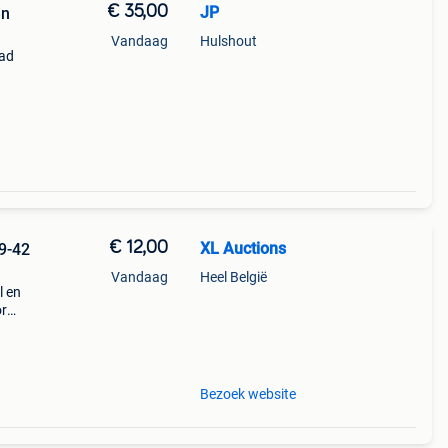
€ 35,00
JP
en
Vandaag
Hulshout
 ad
he
ro !!
€ 12,00
XL Auctions
Vandaag
Heel België
l en
or
paar
Bezoek website