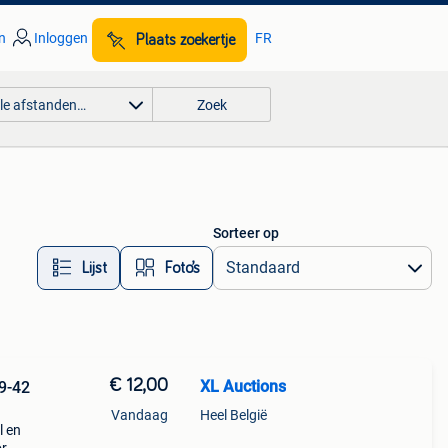
n
Inloggen
FR
Plaats zoekertje
lle afstanden…
Zoek
Sorteer op
Lijst
Foto’s
€ 12,00
XL Auctions
Vandaag
Heel België
l en