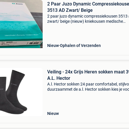
2 Paar Juzo Dynamic Compressiekous
3513 AD Zwart/ Beige
2 paar juzo dynamic compressiekousen 3513
zwart/ beige (nieuw) kniekousen medische
compressiekousen classe 3 : de beste medisc
compressiekousen op de markt ! 1 Paar : 35 eu
1 Paar teenstuk o
Nieuw
Ophalen of Verzenden
Veiling - 24x Grijs Heren sokken maat 39-42
A.L. Hector
A.l. Hector sokken 24 paar comfortabel, stijlvo
duurzaammet de a.l. Hector sokken kies je vo
dagelijks comfort en kwaliteit. Deze set van 9 
sokken is gemaakt van een hoogwaardige
katoenmix
Nieuw