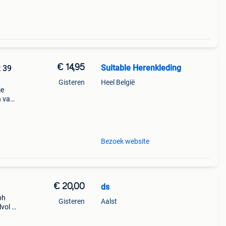
€ 14,95
Suitable Herenkleding
 39
Gisteren
Heel België
je
n van
s. De
Bezoek website
€ 20,00
ds
ph
Gisteren
Aalst
lvol –
alph
s: