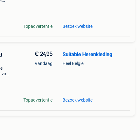
or
paar
Topadvertentie
Bezoek website
€ 24,95
Suitable Herenkleding
d
Vandaag
Heel België
je
n van
alke
ikt!
Topadvertentie
Bezoek website