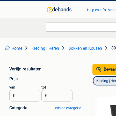
Help en info
Voor
89
Home
Kleding | Heren
Sokken en Kousen
Verfijn resultaten
Bewaar
Prijs
Kleding | He
van
tot
€
€
Categorie
Wis de categorie