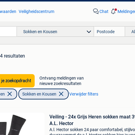
waarden
Veiligheidscentrum
Chat
Meldinge
Sokken en Kousen
A
4 resultaten
Ontvang meldingen van
 je zoekopdracht
nieuwe zoekresultaten
ren
Sokken en Kousen
Verwijder filters
Veiling - 24x Grijs Heren sokken maat 39-42
A.L. Hector
A.l. Hector sokken 24 paar comfortabel, stijlvo