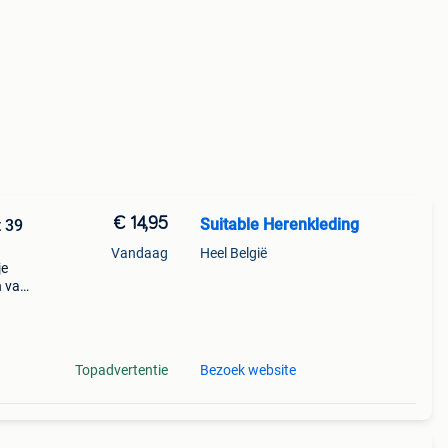
€ 14,95
Suitable Herenkleding
 39
Vandaag
Heel België
je
n van
s. De
Topadvertentie
Bezoek website