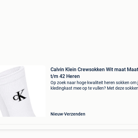
Calvin Klein Crewsokken Wit maat Maat
t/m 42 Heren
Op zoek naar hoge kwaliteit heren sokken om 
kledingkast mee op te vullen? Met deze sokke
calvin klein heb je altijd een goed sokken in hui
calvin klein crewsokken wit is heel geschikt!cal
Nieuw
Verzenden