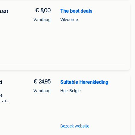
€ 8,00
The best deals
maat
Vandaag
Vilvoorde
8
€ 24,95
Suitable Herenkleding
d
Vandaag
Heel België
je
n van
alke
ikt!
Bezoek website