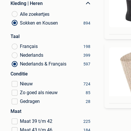
Kleding | Heren
Alle zoekertjes
Sokken en Kousen
894
Taal
Français
198
Nederlands
399
Nederlands & Français
597
Conditie
Nieuw
724
Zo goed als nieuw
85
Gedragen
28
Maat
Maat 39 t/m 42
225
Maat 43 t/m 46
184