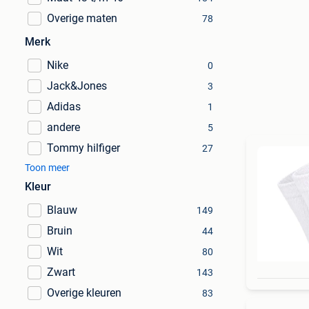
Overige maten
78
Merk
Nike
0
Jack&Jones
3
Adidas
1
andere
5
Tommy hilfiger
27
Toon meer
Kleur
Blauw
149
Bruin
44
Wit
80
Zwart
143
Overige kleuren
83