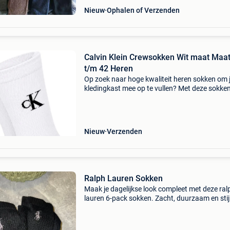
Nieuw
Ophalen of Verzenden
Calvin Klein Crewsokken Wit maat Maat
t/m 42 Heren
Op zoek naar hoge kwaliteit heren sokken om 
kledingkast mee op te vullen? Met deze sokke
calvin klein heb je altijd een goed sokken in hui
calvin klein crewsokken wit is heel geschikt!cal
Nieuw
Verzenden
Ralph Lauren Sokken
Maak je dagelijkse look compleet met deze ral
lauren 6-pack sokken. Zacht, duurzaam en stij
een must-have voor elke garderobe. ✔️ Merk: r
lauren ✔️ staat: nieuw ✔️ inhoud: 6 paar ✔️ prij