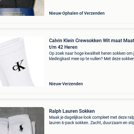
Nieuw
Ophalen of Verzenden
Calvin Klein Crewsokken Wit maat Maat
t/m 42 Heren
Op zoek naar hoge kwaliteit heren sokken om 
kledingkast mee op te vullen? Met deze sokke
calvin klein heb je altijd een goed sokken in hui
calvin klein crewsokken wit is heel geschikt!cal
Nieuw
Verzenden
Ralph Lauren Sokken
Maak je dagelijkse look compleet met deze ral
lauren 6-pack sokken. Zacht, duurzaam en stij
een must-have voor elke garderobe. ✔️ Merk: r
lauren ✔️ staat: nieuw ✔️ inhoud: 6 paar ✔️ prij