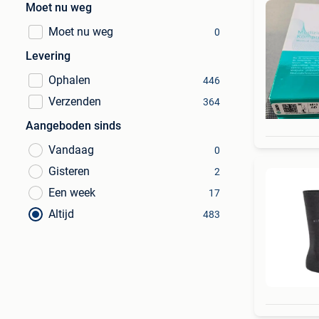
Moet nu weg
Moet nu weg
0
Levering
Ophalen
446
Verzenden
364
Aangeboden sinds
Vandaag
0
Gisteren
2
Een week
17
Altijd
483