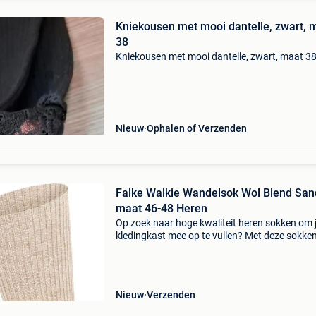
Kniekousen met mooi dantelle, zwart, 
38
Kniekousen met mooi dantelle, zwart, maat 3
Nieuw
Ophalen of Verzenden
Falke Walkie Wandelsok Wol Blend San
maat 46-48 Heren
Op zoek naar hoge kwaliteit heren sokken om 
kledingkast mee op te vullen? Met deze sokke
falke heb je altijd een goed sokken in huis. De f
walkie wandelsok wol blend sand is heel gesch
Nieuw
Verzenden