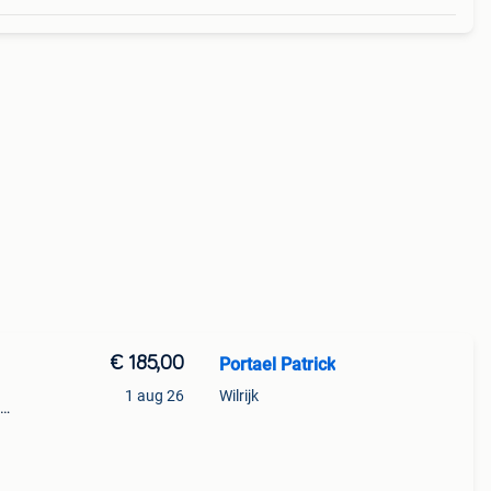
€ 185,00
Portael Patrick
1 aug 26
Wilrijk
n
men