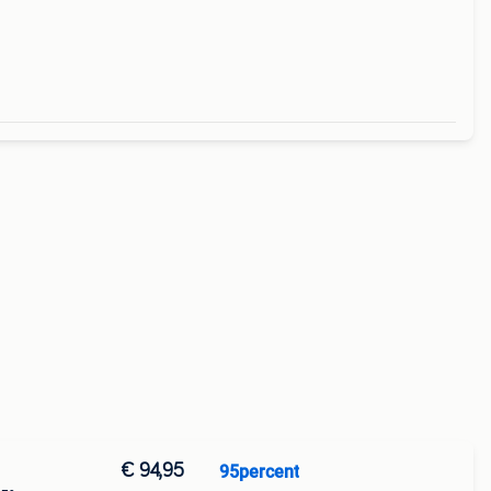
€ 94,95
95percent