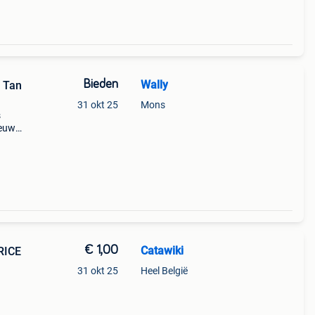
Bieden
Wally
 Tan
31 okt 25
Mons
s
ieuw
 42.
a je
€ 1,00
Catawiki
RICE
31 okt 25
Heel België
9%