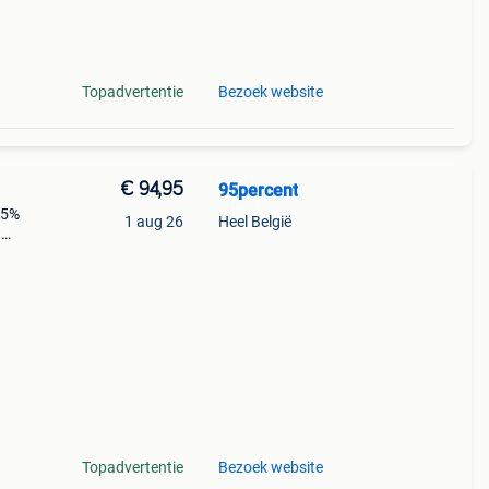
9%
-
Topadvertentie
Bezoek website
€ 94,95
95percent
 5%
1 aug 26
Heel België
t
n
an
Topadvertentie
Bezoek website