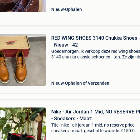
Nieuw
Ophalen
RED WING SHOES 3140 Chukka Shoes -
- Nieuw - 42
Goedemorgen, ik verkoop deze red wing shoe
3140 chukka classic-schoenen - tan. Ze zijn n
(net geprobeerd maar te klein). Ze zijn in maat
Serieuze verkoper! Voor gekke aanbiedingen, g
gang
Nieuw
Ophalen of Verzenden
Nike - Air Jordan 1 Mid, NO RESERVE P
- Sneakers - Maat:
Titel: nike - air jordan 1 mid, no reserve price -
sneakers - maat: geschatte waarde: €150.0
Belangrijk: winnende biedingen zijn exclusief 