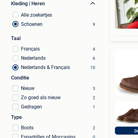
Kleding | Heren
Alle zoekertjes
Schoenen
9
Taal
Français
4
Nederlands
6
Nederlands & Français
10
Conditie
Nieuw
3
Zo goed als nieuw
2
Gedragen
1
Type
Boots
2
D
Espadrilles of Moccasins
0