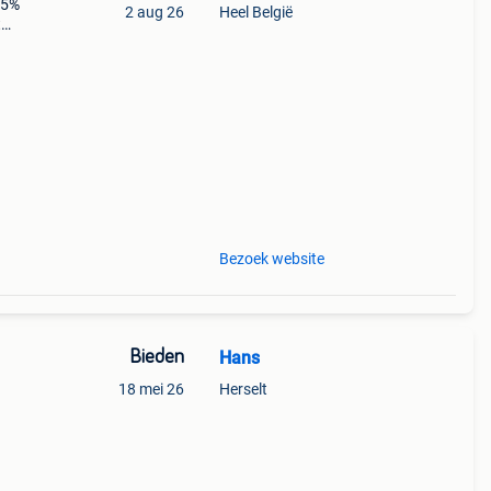
 5%
2 aug 26
Heel België
t
n
an
Bezoek website
Bieden
Hans
18 mei 26
Herselt