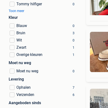
Tommy hilfiger
0
Toon meer
Kleur
Blauw
0
Bruin
3
Wit
0
Zwart
1
Overige kleuren
1
Moet nu weg
Moet nu weg
0
Levering
Ophalen
7
Verzenden
6
Aangeboden sinds