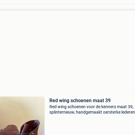
Red wing schoenen maat 39
Red wing schoenen voor de kenners maat 39,
splinternieuw, handgemaakt oersterke lederen
schoenen, zeer slijtvaste vibram zolen. Moete
helaas weg door recente achillespees proble
waardoor ik nu inl