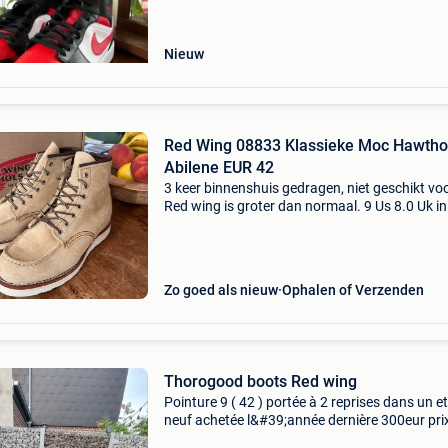
koperbescherming + €3 --- geen reserveprijs ---
Nieuw
Red Wing 08833 Klassieke Moc Hawtho
Abilene EUR 42
3 keer binnenshuis gedragen, niet geschikt voo
Red wing is groter dan normaal. 9 Us 8.0 Uk in
winkel verkocht voor €360. Gratis verzending
het mondial-relaispunt van uw keuze. # Ame
Zo goed als nieuw
Ophalen of Verzenden
Thorogood boots Red wing
Pointure 9 ( 42 ) portée à 2 reprises dans un e
neuf achetée l&#39;année dernière 300eur pri
souhaité 150eur