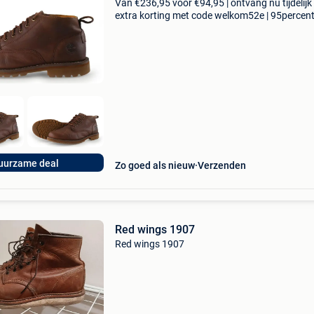
Van €236,95 voor €94,95 | ontvang nu tijdelijk
extra korting met code welkom52e | 95percen
biedt een prachtige refurbished merkschoene
collectie aan. Achteraf betalen, 9.1 Op basis v
uurzame deal
Zo goed als nieuw
Verzenden
Red wings 1907
Red wings 1907