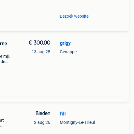
-
Bezoek website
€ 300,00
grigy
rne
13 aug 25
Genappe
r mij.
 de
 naar
Bieden
fdr
tat
2 aug 26
Montigny-Le-Tilleul
x