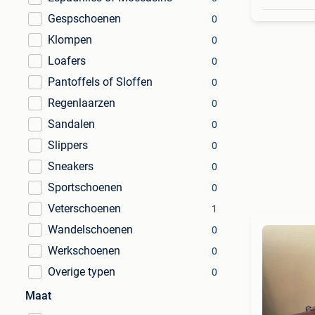
Gespschoenen
0
Klompen
0
Loafers
0
Pantoffels of Sloffen
0
Regenlaarzen
0
Sandalen
0
Slippers
0
Sneakers
0
Sportschoenen
0
Veterschoenen
1
Wandelschoenen
0
Werkschoenen
0
Overige typen
0
Maat