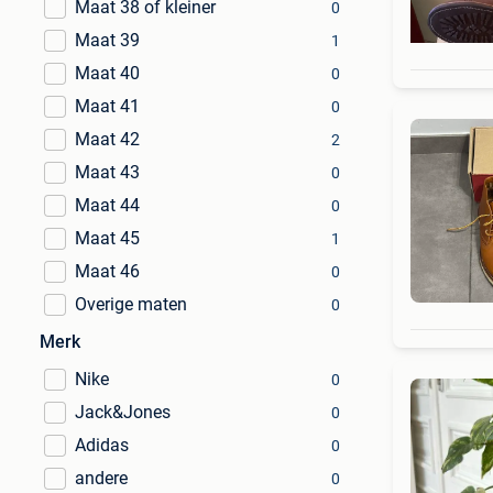
Maat 38 of kleiner
0
Maat 39
1
Maat 40
0
Maat 41
0
Maat 42
2
Maat 43
0
Maat 44
0
Maat 45
1
Maat 46
0
Overige maten
0
Merk
Nike
0
Jack&Jones
0
Adidas
0
andere
0