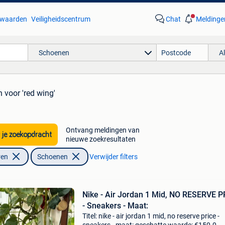
waarden
Veiligheidscentrum
Chat
Meldinge
Schoenen
A
n
voor 'red wing'
Ontvang meldingen van
 je zoekopdracht
nieuwe zoekresultaten
ren
Schoenen
Verwijder filters
Nike - Air Jordan 1 Mid, NO RESERVE P
- Sneakers - Maat:
Titel: nike - air jordan 1 mid, no reserve price -