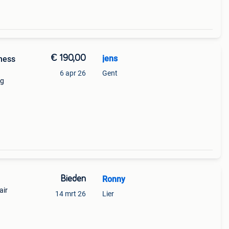
€ 190,00
jens
ness
6 apr 26
Gent
ng
Bieden
Ronny
air
14 mrt 26
Lier