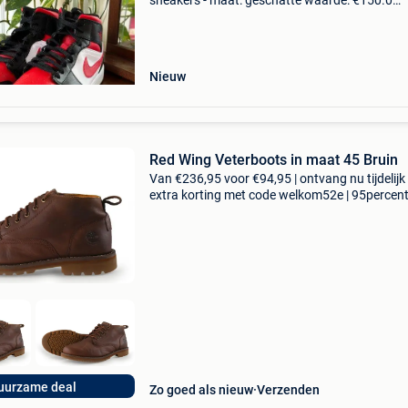
sneakers - maat: geschatte waarde: €150.0
Belangrijk: winnende biedingen zijn exclusief 
koperbescherming + €3 --- geen reserveprijs ---
Nieuw
Red Wing Veterboots in maat 45 Bruin
Van €236,95 voor €94,95 | ontvang nu tijdelijk
extra korting met code welkom52e | 95percen
biedt een prachtige refurbished merkschoene
collectie aan. Achteraf betalen, 9.1 Op basis v
uurzame deal
Zo goed als nieuw
Verzenden