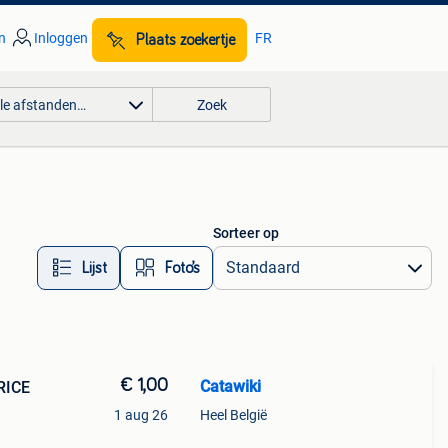
n
Inloggen
FR
Plaats zoekertje
lle afstanden…
Zoek
Sorteer op
Lijst
Foto’s
€ 1,00
Catawiki
RICE
1 aug 26
Heel België