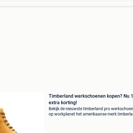
Timberland werkschoenen kopen? Nu 
extra korting!
Bekijk de nieuwste timberland pro werkschoe
op workplanet het amerikaanse merk timberla
groot geworden door de hoge kwaliteit outdo
schoenen. Maar tegenwoordig produceert het
ook 'c