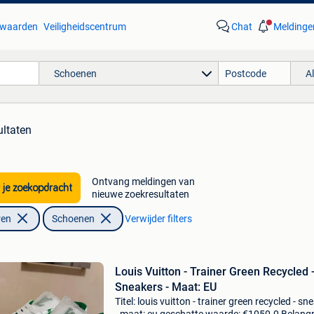
waarden
Veiligheidscentrum
Chat
Meldinge
Schoenen
A
ultaten
Ontvang meldingen van
 je zoekopdracht
nieuwe zoekresultaten
ren
Schoenen
Verwijder filters
Louis Vuitton - Trainer Green Recycled 
Sneakers - Maat: EU
Titel: louis vuitton - trainer green recycled - sn