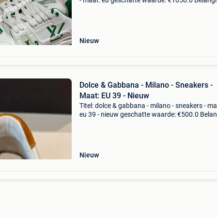
- maat: eu geschatte waarde: €1050.0 Belangri
winnende biedingen zijn exclusief 9%
koperbescherming + €3 louis vuitton trainer w
Nieuw
Dolce & Gabbana - Milano - Sneakers -
Maat: EU 39 - Nieuw
Titel: dolce & gabbana - milano - sneakers - ma
eu 39 - nieuw geschatte waarde: €500.0 Belang
winnende biedingen zijn exclusief 9%
koperbescherming + €3 prachtig splinternieu
Nieuw