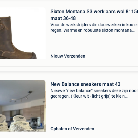
Sixton Montana S3 werklaars wol 8115
maat 36-48
Voor de werkstrijders die doorwerken in kou e
regen. Warme en robuuste sixton montana
werklaarzen met echte lamswol en betrouwba
bescherming. De sixton montana s3 is een
robuuste veiligheidslaar
Nieuw
Verzenden
New Balance sneakers maat 43
Nieuwe “new balance” sneakers deze zijn nooi
gedragen. (Kleur wit - licht grijs) te klein
aangekocht, worden verkocht via deze weg ve
we het retourlabel kwijt zijn. Originele doos zit 
Nie
Ophalen of Verzenden