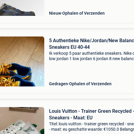
Nieuw
Ophalen of Verzenden
5 Authentieke Nike/Jordan/New Balan
Sneakers EU 40-44
Ik verkoop 5 paar authentieke sneakers. Nike
low jordan 1 low jordan 6 jordan 8 new balanc
maten tussen eu 40 en 44. Gebruikte staat, zi
foto’s. Alles is 100% authentiek. Verkoop als
complete s
Gedragen
Ophalen of Verzenden
Louis Vuitton - Trainer Green Recycled 
Sneakers - Maat: EU
Titel: louis vuitton - trainer green recycled - sn
- maat: eu geschatte waarde: €1050.0 Belangri