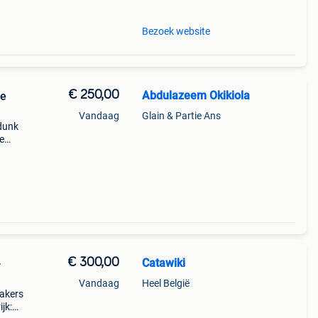
Bezoek website
€ 250,00
Abdulazeem Okikiola
ce
Vandaag
Glain & Partie Ans
 dunk
e
e
€ 300,00
Catawiki
-
Vandaag
Heel België
eakers
jk: