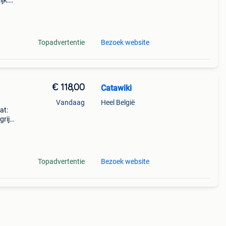
jk:
hi
Topadvertentie
Bezoek website
€ 118,00
Catawiki
Vandaag
Heel België
at:
rijk:
w me
Topadvertentie
Bezoek website