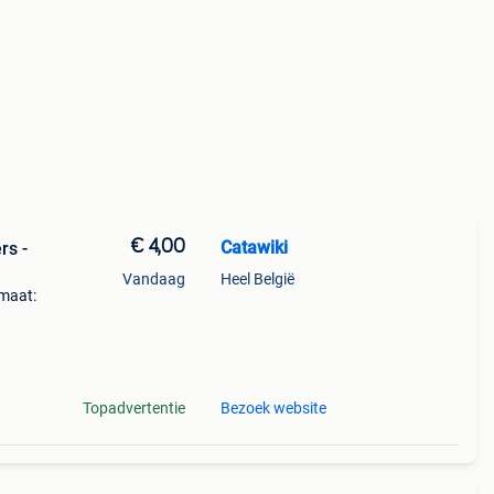
€ 4,00
Catawiki
rs -
Vandaag
Heel België
 maat:
Topadvertentie
Bezoek website