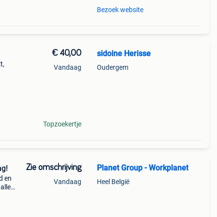
Bezoek website
€ 40,00
sidoine Herisse
t,
Vandaag
Oudergem
Topzoekertje
Zie omschrijving
Planet Group - Workplanet
ng!
d en
Vandaag
Heel België
alle
a-