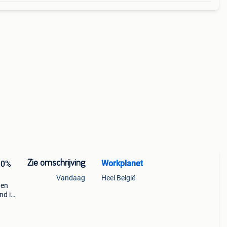
Zie omschrijving
Workplanet
10%
Vandaag
Heel België
nen
nd is
or
 merk