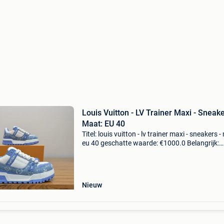
Louis Vuitton - LV Trainer Maxi - Sneake
Maat: EU 40
Titel: louis vuitton - lv trainer maxi - sneakers -
eu 40 geschatte waarde: €1000.0 Belangrijk:
winnende biedingen zijn exclusief 9%
koperbescherming + €3 hier hebben we enkele
prachti
Nieuw