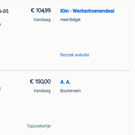
€ 104,99
Kim - Werkschoenendeal
6-05
Vandaag
Heel België
n
re s3
Bezoek website
€ 150,00
A. A.
t
Vandaag
Boutersem
rmits
erbij.
Topzoekertje