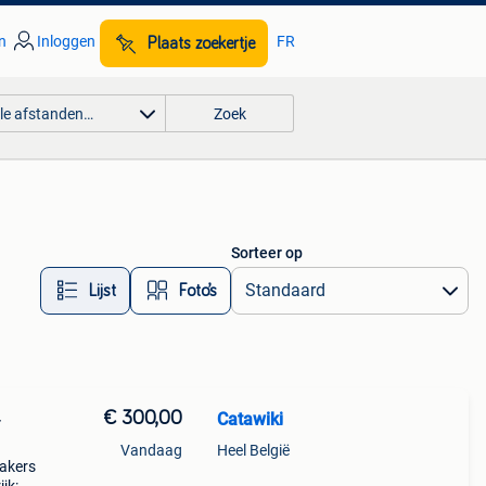
n
Inloggen
FR
Plaats zoekertje
lle afstanden…
Zoek
Sorteer op
Lijst
Foto’s
€ 300,00
Catawiki
-
Vandaag
Heel België
eakers