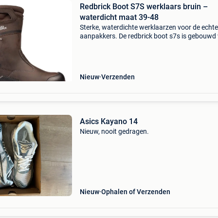
Redbrick Boot S7S werklaars bruin –
waterdicht maat 39-48
Sterke, waterdichte werklaarzen voor de echte
aanpakkers. De redbrick boot s7s is gebouwd
zwaar werk en ruige omstandigheden. Dankzij
waterdichte membraan blijven je voeten droog
terwijl de
Nieuw
Verzenden
Asics Kayano 14
Nieuw, nooit gedragen.
Nieuw
Ophalen of Verzenden