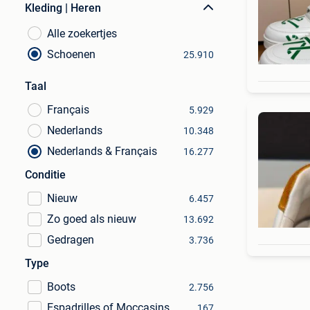
Kleding | Heren
Alle zoekertjes
Schoenen
25.910
Taal
Français
5.929
Nederlands
10.348
Nederlands & Français
16.277
Conditie
Nieuw
6.457
Zo goed als nieuw
13.692
Gedragen
3.736
Type
Boots
2.756
Espadrilles of Moccasins
167