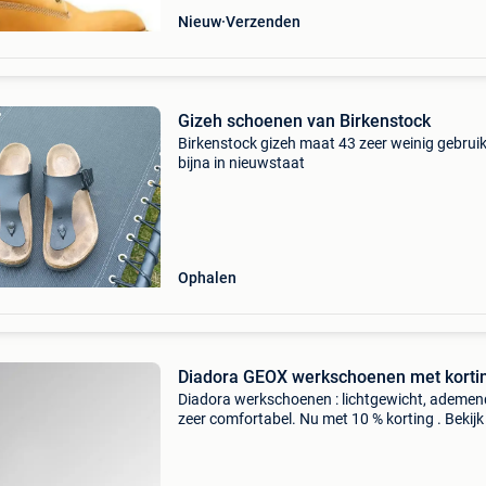
Nieuw
Verzenden
Gizeh schoenen van Birkenstock
Birkenstock gizeh maat 43 zeer weinig gebruik
bijna in nieuwstaat
Ophalen
Diadora GEOX werkschoenen met korti
Diadora werkschoenen : lichtgewicht, ademen
zeer comfortabel. Nu met 10 % korting . Bekijk 
modellen via de link:
https:workplanet.nl/categorie/merken/diador
werkschoenen-1568/ veel klanten z