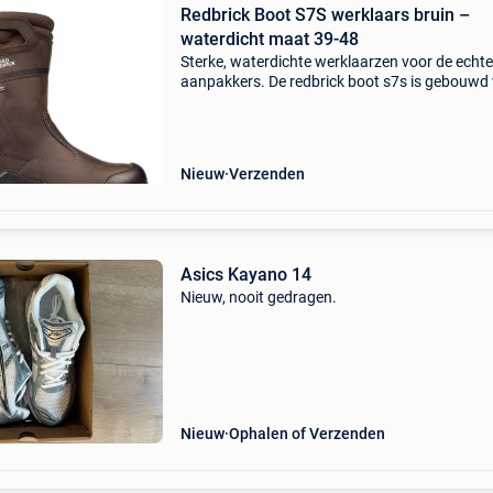
Redbrick Boot S7S werklaars bruin –
waterdicht maat 39-48
Sterke, waterdichte werklaarzen voor de echte
aanpakkers. De redbrick boot s7s is gebouwd
zwaar werk en ruige omstandigheden. Dankzij
waterdichte membraan blijven je voeten droog
terwijl de
Nieuw
Verzenden
Asics Kayano 14
Nieuw, nooit gedragen.
Nieuw
Ophalen of Verzenden