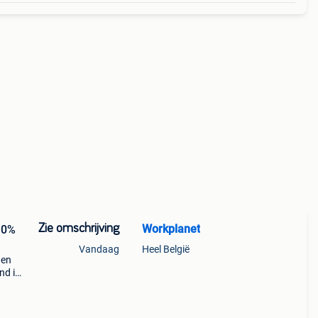
Zie omschrijving
Workplanet
10%
Vandaag
Heel België
nen
nd is
or
 merk