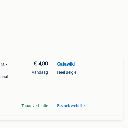
€ 4,00
Catawiki
rs -
Vandaag
Heel België
 maat:
Topadvertentie
Bezoek website