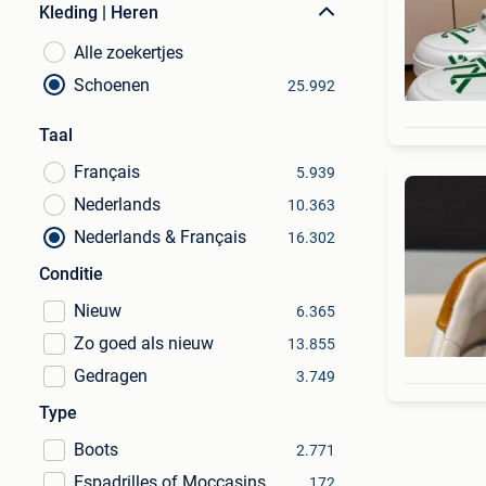
Kleding | Heren
Alle zoekertjes
Schoenen
25.992
Taal
Français
5.939
Nederlands
10.363
Nederlands & Français
16.302
Conditie
Nieuw
6.365
Zo goed als nieuw
13.855
Gedragen
3.749
Type
Boots
2.771
Espadrilles of Moccasins
172