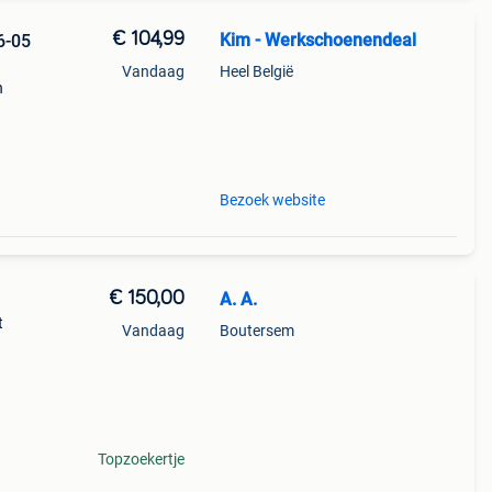
€ 104,99
Kim - Werkschoenendeal
6-05
Vandaag
Heel België
n
re s3
Bezoek website
€ 150,00
A. A.
t
Vandaag
Boutersem
rmits
erbij.
Topzoekertje