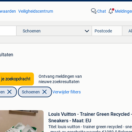
waarden
Veiligheidscentrum
Chat
Meldinge
Schoenen
A
ultaten
Ontvang meldingen van
 je zoekopdracht
nieuwe zoekresultaten
ren
Schoenen
Verwijder filters
Louis Vuitton - Trainer Green Recycled 
Sneakers - Maat: EU
Titel: louis vuitton - trainer green recycled - sn