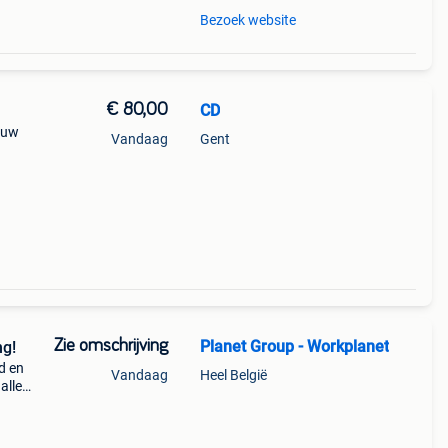
Bezoek website
€ 80,00
CD
euw
Vandaag
Gent
Zie omschrijving
Planet Group - Workplanet
ng!
d en
Vandaag
Heel België
alle
a-