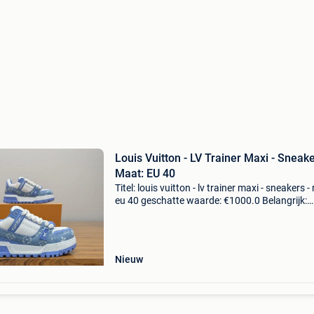
Louis Vuitton - LV Trainer Maxi - Sneake
Maat: EU 40
Titel: louis vuitton - lv trainer maxi - sneakers -
eu 40 geschatte waarde: €1000.0 Belangrijk:
winnende biedingen zijn exclusief 9%
koperbescherming + €3 hier hebben we enkele
prachti
Nieuw