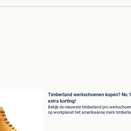
Timberland werkschoenen kopen? Nu 
extra korting!
Bekijk de nieuwste timberland pro werkschoe
op workplanet het amerikaanse merk timberla
groot geworden door de hoge kwaliteit outdo
schoenen. Maar tegenwoordig produceert het
ook 'c