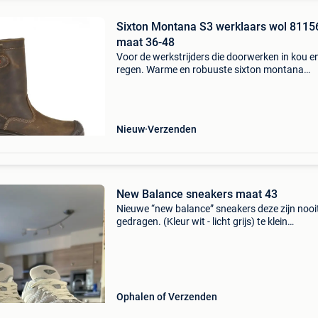
Sixton Montana S3 werklaars wol 8115
maat 36-48
Voor de werkstrijders die doorwerken in kou e
regen. Warme en robuuste sixton montana
werklaarzen met echte lamswol en betrouwba
bescherming. De sixton montana s3 is een
robuuste veiligheidslaar
Nieuw
Verzenden
New Balance sneakers maat 43
Nieuwe “new balance” sneakers deze zijn nooi
gedragen. (Kleur wit - licht grijs) te klein
aangekocht, worden verkocht via deze weg ve
we het retourlabel kwijt zijn. Originele doos zit 
Nie
Ophalen of Verzenden