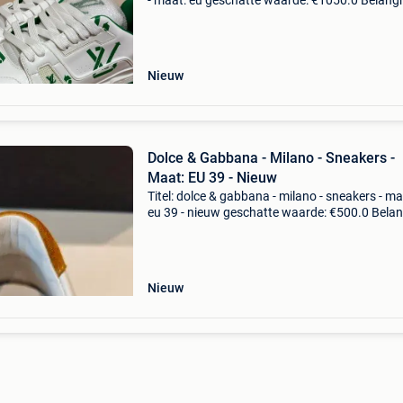
- maat: eu geschatte waarde: €1050.0 Belangri
winnende biedingen zijn exclusief 9%
koperbescherming + €3 louis vuitton trainer w
Nieuw
Dolce & Gabbana - Milano - Sneakers -
Maat: EU 39 - Nieuw
Titel: dolce & gabbana - milano - sneakers - ma
eu 39 - nieuw geschatte waarde: €500.0 Belang
winnende biedingen zijn exclusief 9%
koperbescherming + €3 prachtig splinternieu
Nieuw