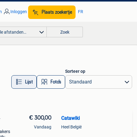
n
Inloggen
FR
Plaats zoekertje
lle afstanden…
Zoek
Sorteer op
Lijst
Foto’s
€ 300,00
Catawiki
-
Vandaag
Heel België
eakers