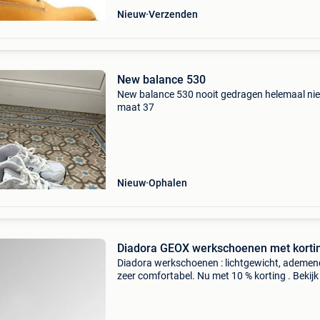
Nieuw
Verzenden
New balance 530
New balance 530 nooit gedragen helemaal ni
maat 37
Nieuw
Ophalen
Diadora GEOX werkschoenen met korti
Diadora werkschoenen : lichtgewicht, ademen
zeer comfortabel. Nu met 10 % korting . Bekijk 
modellen via de link:
https:workplanet.nl/categorie/merken/diador
werkschoenen-1568/ veel klanten z