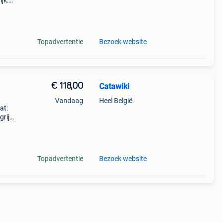
jk:
hi
Topadvertentie
Bezoek website
€ 118,00
Catawiki
Vandaag
Heel België
at:
rijk:
w me
Topadvertentie
Bezoek website