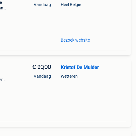
e
Vandaag
Heel België
an
able
Bezoek website
€ 90,00
Kristof De Mulder
Vandaag
Wetteren
en
ordt
-logo