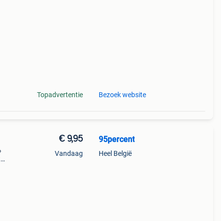
an 1
Topadvertentie
Bezoek website
€ 9,95
95percent
%
Vandaag
Heel België
t
n
van 10