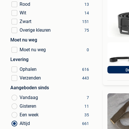
Rood
13
Wit
14
Zwart
151
Overige kleuren
75
Moet nu weg
Moet nu weg
0
Levering
Ophalen
616
D
Verzenden
443
Aangeboden sinds
Vandaag
7
Gisteren
11
Een week
35
Altijd
661