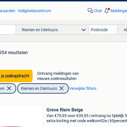
waarden
Veiligheidscentrum
Chat
Meldinge
Riemen en Ceintuurs
A
954 resultaten
Ontvang meldingen van
 je zoekopdracht
nieuwe zoekresultaten
ren
Riemen en Ceintuurs
Verwijder filters
Greve Riem Beige
Van €79,95 voor €39,95 | ontvang nu tijdelijk 
extra korting met code welkom52e | 95percen
biedt een prachtige refurbished merkschoene