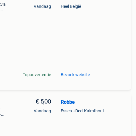
 5%
Vandaag
Heel België
t
n
an
Topadvertentie
Bezoek website
€ 5,00
Robbe
r
Vandaag
Essen +Deel Kalmthout
-