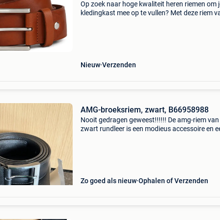
Op zoek naar hoge kwaliteit heren riemen om j
kledingkast mee op te vullen? Met deze riem v
suitable heb je altijd een goed riem in huis. De
suitable riem leer cognac is heel geschikt!suit
riem
Nieuw
Verzenden
AMG-broeksriem, zwart, B66958988
Nooit gedragen geweest!!!!!! De amg-riem van
zwart rundleer is een modieus accessoire en e
echte blikvanger. Hij heeft een lichte nerf en w
extra benadrukt door een klinknagel met amg
in gu
Zo goed als nieuw
Ophalen of Verzenden