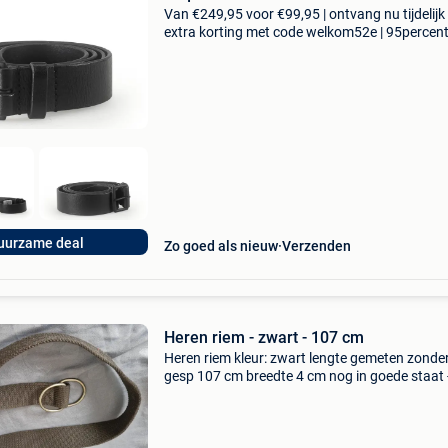
Van €249,95 voor €99,95 | ontvang nu tijdelijk
extra korting met code welkom52e | 95percen
biedt een prachtige refurbished merkschoene
collectie aan. Achteraf betalen, 9.1 Op basis v
uurzame deal
Zo goed als nieuw
Verzenden
Heren riem - zwart - 107 cm
Heren riem kleur: zwart lengte gemeten zonde
gesp 107 cm breedte 4 cm nog in goede staat 
weinig gedragen vraagprijs: € 5.00 Excl
verzendkosten