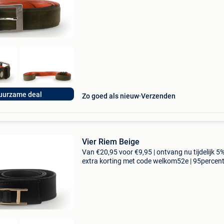
collectie aan. Achteraf betalen, 9.1 Op basis v
uurzame deal
Zo goed als nieuw
Verzenden
Vier Riem Beige
Van €20,95 voor €9,95 | ontvang nu tijdelijk 5
extra korting met code welkom52e | 95percen
biedt een prachtige refurbished merkschoene
collectie aan. Achteraf betalen, 9.1 Op basis 