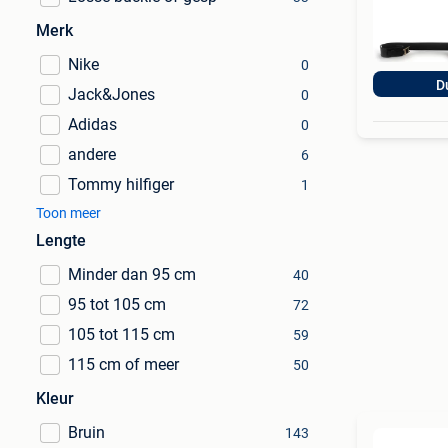
Merk
Nike
0
D
Jack&Jones
0
Adidas
0
andere
6
Tommy hilfiger
1
Toon meer
Lengte
Minder dan 95 cm
40
95 tot 105 cm
72
105 tot 115 cm
59
115 cm of meer
50
Kleur
Bruin
143