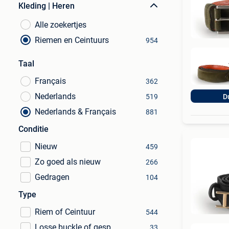
Kleding | Heren
Alle zoekertjes
Riemen en Ceintuurs
954
Taal
Français
362
Nederlands
519
D
Nederlands & Français
881
Conditie
Nieuw
459
Zo goed als nieuw
266
Gedragen
104
Type
Riem of Ceintuur
544
Losse buckle of gesp
33