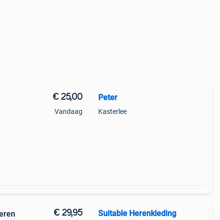
€ 25,00
Peter
Vandaag
Kasterlee
€ 29,95
Suitable Herenkleding
eren