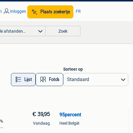
n
Inloggen
FR
Plaats zoekertje
lle afstanden…
Zoek
Sorteer op
Lijst
Foto’s
€ 39,95
95percent
5%
Vandaag
Heel België
t
n