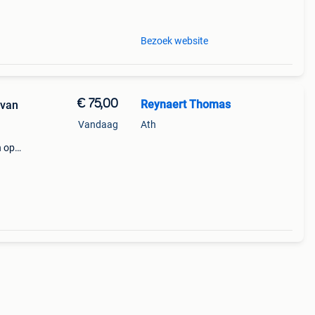
Bezoek website
€ 75,00
Reynaert Thomas
 van
Vandaag
Ath
n op