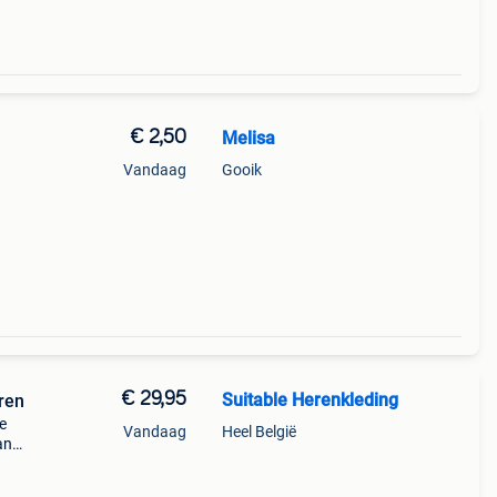
€ 2,50
Melisa
Vandaag
Gooik
€ 29,95
Suitable Herenkleding
ren
e
Vandaag
Heel België
an
able