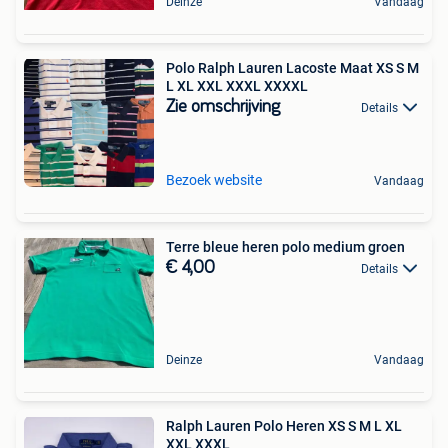
Deinze
Vandaag
Polo Ralph Lauren Lacoste Maat XS S M
L XL XXL XXXL XXXXL
Zie omschrijving
Details
Bezoek website
Vandaag
Terre bleue heren polo medium groen
€ 4,00
Details
Deinze
Vandaag
Ralph Lauren Polo Heren XS S M L XL
XXL XXXL