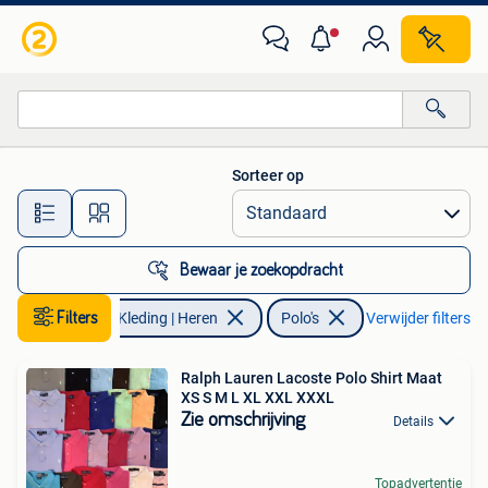
Polo's
Sorteer op
Alle afstanden…
Bewaar je zoekopdracht
Filters
Kleding | Heren
Polo's
Verwijder filters
Ralph Lauren Lacoste Polo Shirt Maat
XS S M L XL XXL XXXL
Zie omschrijving
Details
Topadvertentie