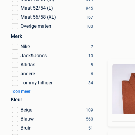
Maat 52/54 (L)
945
Maat 56/58 (XL)
167
Overige maten
100
Merk
Nike
7
Jack&Jones
10
Adidas
8
andere
6
Tommy hilfiger
34
Toon meer
Kleur
Beige
109
Blauw
560
Bruin
51