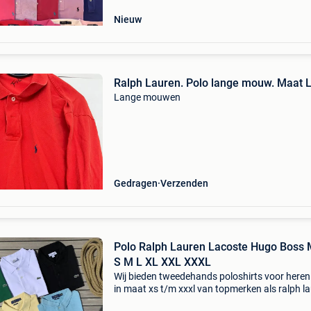
Nieuw
Ralph Lauren. Polo lange mouw. Maat 
Lange mouwen
Gedragen
Verzenden
Polo Ralph Lauren Lacoste Hugo Boss 
S M L XL XXL XXXL
Wij bieden tweedehands poloshirts voor here
in maat xs t/m xxxl van topmerken als ralph la
lacoste, hugo boss, fred perry, stone island,