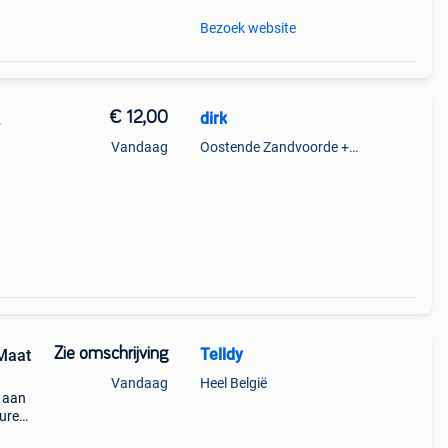
Bezoek website
€ 12,00
dirk
L
Vandaag
Oostende Zandvoorde +Oostende
Zie omschrijving
Telldy
Maat
Vandaag
Heel België
n aan
uren,