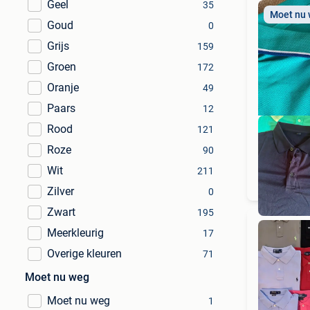
Geel
35
Moet nu
Goud
0
Grijs
159
Groen
172
Oranje
49
Paars
12
Rood
121
Roze
90
Wit
211
Zilver
0
Zwart
195
Meerkleurig
17
Overige kleuren
71
Moet nu weg
Moet nu weg
1