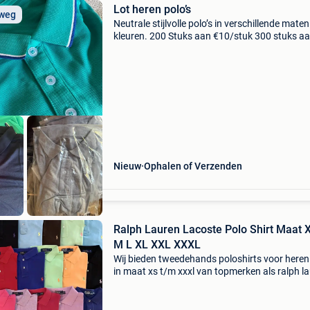
Lot heren polo’s
 weg
Neutrale stijlvolle polo’s in verschillende maten
kleuren. 200 Stuks aan €10/stuk 300 stuks a
€9/stuk 500 stuks aan €7/stuk enkel serieuze
biedingen.
Nieuw
Ophalen of Verzenden
Ralph Lauren Lacoste Polo Shirt Maat 
M L XL XXL XXXL
Wij bieden tweedehands poloshirts voor here
in maat xs t/m xxxl van topmerken als ralph la
lacoste, hugo boss, fred perry, stone island,
moncler, prada en meer. Elk shirt wordt zorgvu
ge