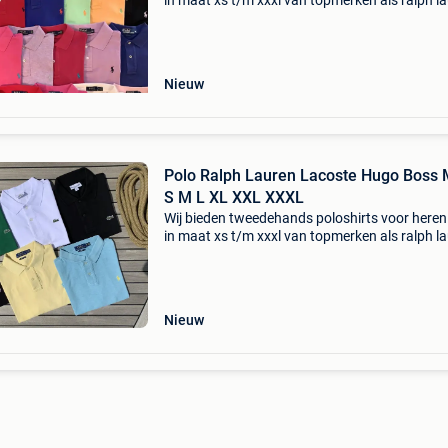
in maat xs t/m xxxl van topmerken als ralph la
lacoste, hugo boss, fred perry, stone island,
moncler, prada en meer. Elk shirt wordt zorgvu
ge
Nieuw
Polo Ralph Lauren Lacoste Hugo Boss 
S M L XL XXL XXXL
Wij bieden tweedehands poloshirts voor here
in maat xs t/m xxxl van topmerken als ralph la
lacoste, hugo boss, fred perry, stone island,
moncler, prada en meer. Elk shirt wordt zorgvu
ge
Nieuw