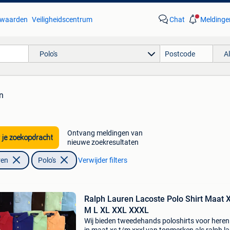
waarden
Veiligheidscentrum
Chat
Meldinge
Polo's
A
n
Ontvang meldingen van
 je zoekopdracht
nieuwe zoekresultaten
ren
Polo's
Verwijder filters
Ralph Lauren Lacoste Polo Shirt Maat 
M L XL XXL XXXL
Wij bieden tweedehands poloshirts voor here