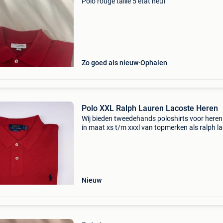
Polo rouge taille 5 état neuf
Zo goed als nieuw
Ophalen
Polo XXL Ralph Lauren Lacoste Heren
Wij bieden tweedehands poloshirts voor here
in maat xs t/m xxxl van topmerken als ralph la
lacoste, hugo boss, fred perry, stone island,
moncler, prada en meer. Elk shirt wordt zorgvu
ge
Nieuw