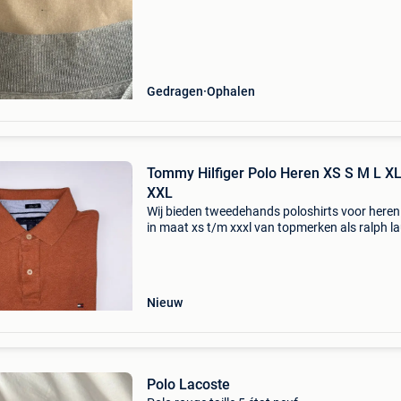
Gedragen
Ophalen
Tommy Hilfiger Polo Heren XS S M L X
XXL
Wij bieden tweedehands poloshirts voor here
in maat xs t/m xxxl van topmerken als ralph la
lacoste, hugo boss, fred perry, stone island,
moncler, prada en meer. Elk shirt wordt zorgvu
ge
Nieuw
Polo Lacoste