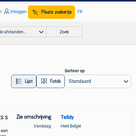
n
Inloggen
FR
Plaats zoekertje
lle afstanden…
Zoek
Sorteer op
Lijst
Foto’s
Zie omschrijving
Telldy
XS S
Vandaag
Heel België
n aan