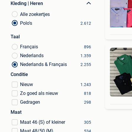
Kleding | Heren
Alle zoekertjes
Polo's
2.612
Taal
Français
896
Nederlands
1.359
Nederlands & Français
2.255
Conditie
Nieuw
1.243
Zo goed als nieuw
818
Gedragen
298
Maat
Maat 46 (S) of kleiner
305
Maat 48/50 (M)
534