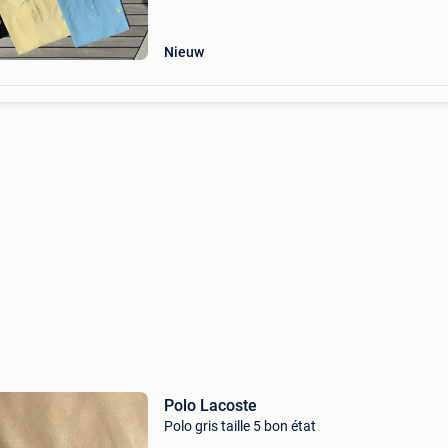
moncler, prada en meer. Elk shirt wordt zorgvu
ge
Nieuw
Polo Lacoste
Polo gris taille 5 bon état