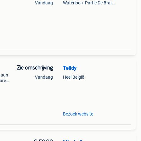
Vandaag
Waterloo + Partie De Braine-L'Alleud, De Ohain
Zie omschrijving
Telldy
n aan
Vandaag
Heel België
uren,
ldig
Bezoek website