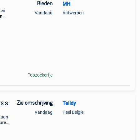
Bieden
MH
 en
Vandaag
Antwerpen
an
Topzoekertje
Zie omschrijving
Telldy
XS S
Vandaag
Heel België
n aan
uren,
ldig