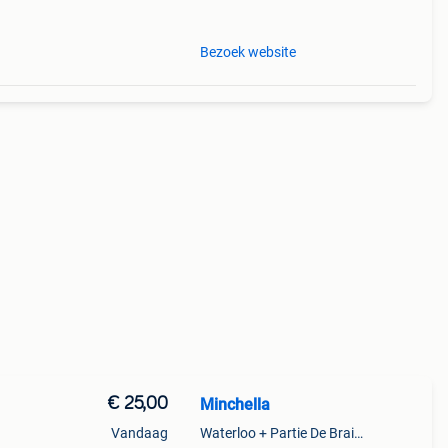
ldig
Bezoek website
€ 25,00
Minchella
Vandaag
Waterloo + Partie De Braine-L'Alleud, De Ohain