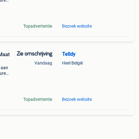
uren,
ldig
Topadvertentie
Bezoek website
Zie omschrijving
Telldy
Maat
Vandaag
Heel België
n aan
uren,
ldig
Topadvertentie
Bezoek website