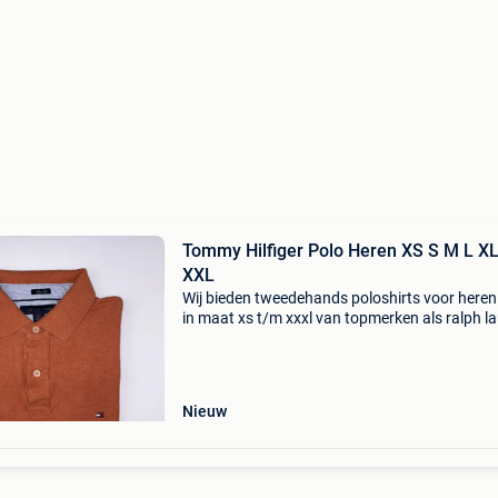
Tommy Hilfiger Polo Heren XS S M L X
XXL
Wij bieden tweedehands poloshirts voor here
in maat xs t/m xxxl van topmerken als ralph la
lacoste, hugo boss, fred perry, stone island,
moncler, prada en meer. Elk shirt wordt zorgvu
ge
Nieuw