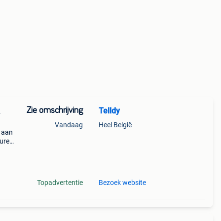
Zie omschrijving
Telldy
L
Vandaag
Heel België
n aan
uren,
ldig
Topadvertentie
Bezoek website