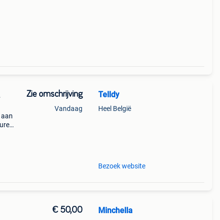
Zie omschrijving
Telldy
L
Vandaag
Heel België
n aan
uren,
ldig
Bezoek website
€ 50,00
Minchella