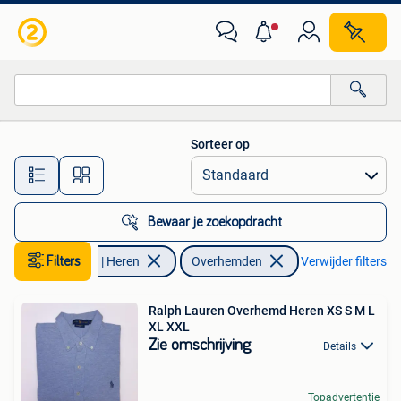
Overhemden
Sorteer op
Alle afstanden…
Bewaar je zoekopdracht
Filters
Kleding | Heren
Overhemden
Verwijder filters
Ralph Lauren Overhemd Heren XS S M L
XL XXL
Zie omschrijving
Details
Topadvertentie