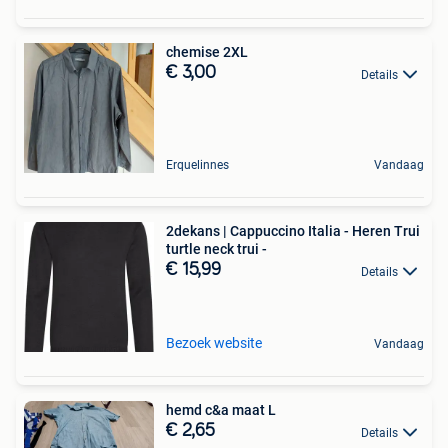
chemise 2XL
€ 3,00
Details
Erquelinnes
Vandaag
2dekans | Cappuccino Italia - Heren Trui
turtle neck trui -
€ 15,99
Details
Bezoek website
Vandaag
hemd c&a maat L
€ 2,65
Details