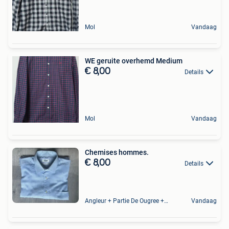
Mol
Vandaag
WE geruite overhemd Medium
€ 8,00
Details
Mol
Vandaag
Chemises hommes.
€ 8,00
Details
Angleur + Partie De Ougree + Partie De Tilff Et De Embourg
Vandaag