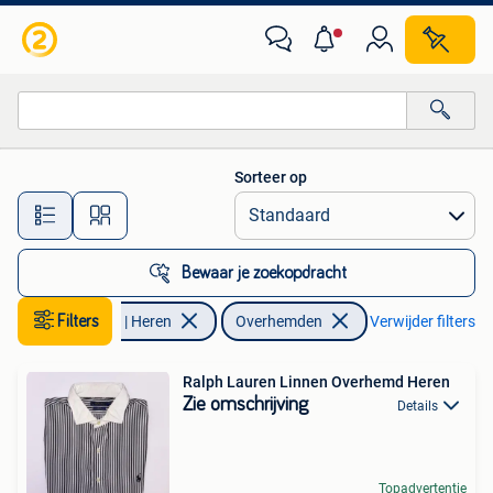
Overhemden
Sorteer op
Alle afstanden…
Bewaar je zoekopdracht
Filters
Kleding | Heren
Overhemden
Verwijder filters
Ralph Lauren Linnen Overhemd Heren
Zie omschrijving
Details
Topadvertentie