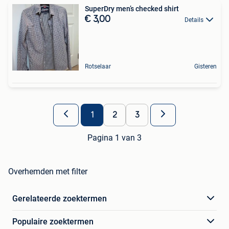
SuperDry men’s checked shirt
€ 3,00
Details
Rotselaar
Gisteren
1
2
3
Pagina 1 van 3
Overhemden met filter
Gerelateerde zoektermen
Populaire zoektermen