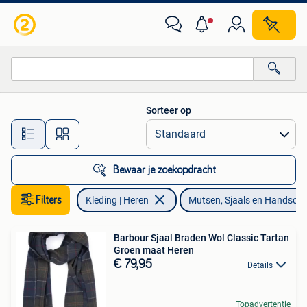
Mutsen, Sjaals en Handschoenen
Sorteer op
Alle afstanden…
Bewaar je zoekopdracht
Filters
Kleding | Heren
Mutsen, Sjaals en Handsch
Barbour Sjaal Braden Wol Classic Tartan
Groen maat Heren
€ 79,95
Details
Topadvertentie