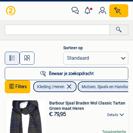
Mutsen, Sjaals en Handschoenen
Sorteer op
Alle afstanden…
Bewaar je zoekopdracht
Filters
Kleding | Heren
Mutsen, Sjaals en Handsch
Barbour Sjaal Braden Wol Classic Tartan
Groen maat Heren
€ 79,95
Details
Topadvertentie