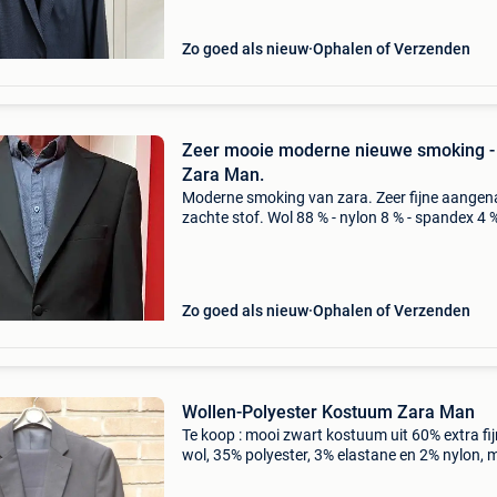
Zo goed als nieuw
Ophalen of Verzenden
Zeer mooie moderne nieuwe smoking -
Zara Man.
Moderne smoking van zara. Zeer fijne aange
zachte stof. Wol 88 % - nylon 8 % - spandex 4 
broek: taillebreedte 41-42 cm (omtrek = x2). D
broek is in de lengte afgewerkt voor een pers
van +/-
Zo goed als nieuw
Ophalen of Verzenden
Wollen-Polyester Kostuum Zara Man
Te koop : mooi zwart kostuum uit 60% extra fi
wol, 35% polyester, 3% elastane en 2% nylon, 
zara man, vest maat 46, broek maat 38, met 2
splitten op de rugkant en 2 binnenzakken, nie