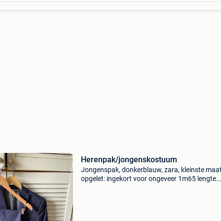
Herenpak/jongenskostuum
Jongenspak, donkerblauw, zara, kleinste maa
opgelet: ingekort voor ongeveer 1m65 lengte.
Slechts 1 x gedragen