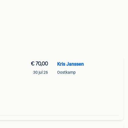
€ 70,00
Kris Janssen
30 jul 26
Oostkamp