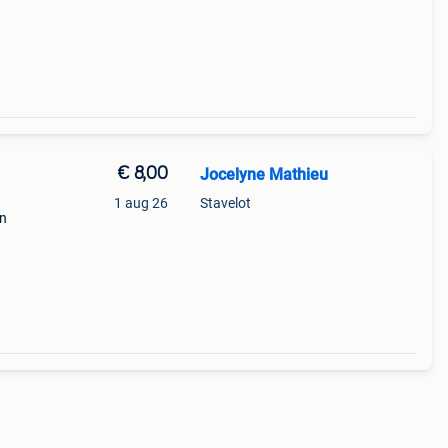
€ 8,00
Jocelyne Mathieu
1 aug 26
Stavelot
en