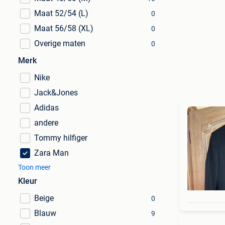
Maat 52/54 (L)
0
Maat 56/58 (XL)
0
Overige maten
0
Merk
Nike
Jack&Jones
Adidas
andere
Tommy hilfiger
Zara Man
Toon meer
Kleur
Beige
0
Blauw
9