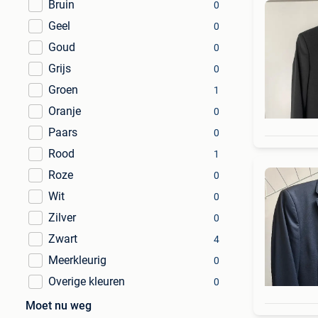
Bruin
0
Geel
0
Goud
0
Grijs
0
Groen
1
Oranje
0
Paars
0
Rood
1
Roze
0
Wit
0
Zilver
0
Zwart
4
Meerkleurig
0
Overige kleuren
0
Moet nu weg