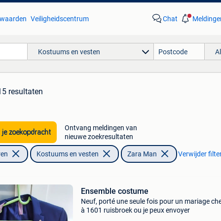
waarden
Veiligheidscentrum
Chat
Meldinge
Kostuums en vesten
A
15 resultaten
Ontvang meldingen van
 je zoekopdracht
nieuwe zoekresultaten
ren
Kostuums en vesten
Zara Man
Verwijder filte
Ensemble costume
Neuf, porté une seule fois pour un mariage ch
à 1601 ruisbroek ou je peux envoyer