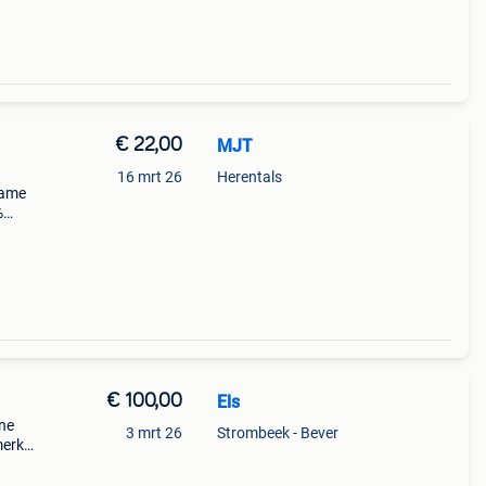
€ 22,00
MJT
16 mrt 26
Herentals
name
%
e
oon
€ 100,00
Els
jne
3 mrt 26
Strombeek - Bever
merk
uw.