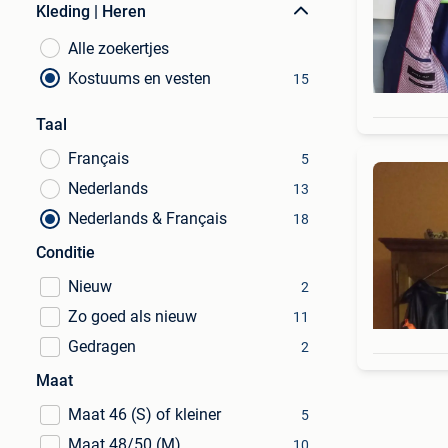
Kleding | Heren
Alle zoekertjes
Kostuums en vesten
15
Taal
Français
5
Nederlands
13
Nederlands & Français
18
Conditie
Nieuw
2
Zo goed als nieuw
11
Gedragen
2
Maat
Maat 46 (S) of kleiner
5
Maat 48/50 (M)
10