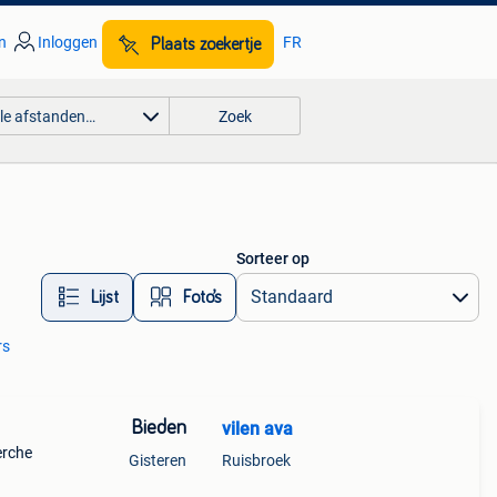
n
Inloggen
FR
Plaats zoekertje
lle afstanden…
Zoek
Sorteer op
Lijst
Foto’s
rs
Bieden
vilen ava
erche
Gisteren
Ruisbroek