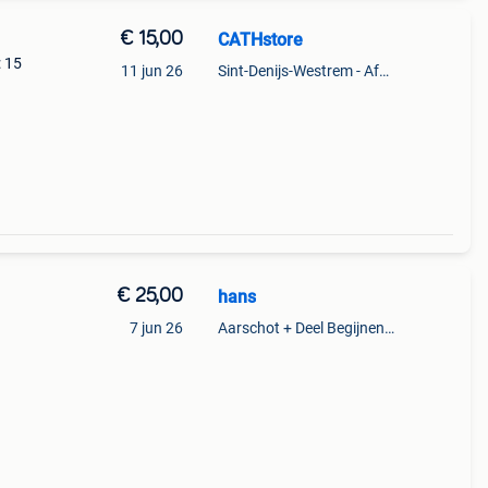
€ 15,00
CATHstore
: 15
11 jun 26
Sint-Denijs-Westrem - Afsnee
€ 25,00
hans
7 jun 26
Aarschot + Deel Begijnendijk