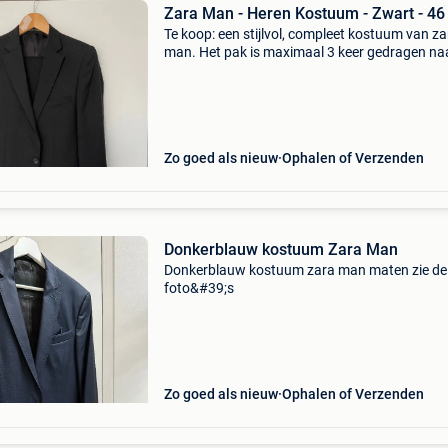
Zara Man - Heren Kostuum - Zwart - 46 
Te koop: een stijlvol, compleet kostuum van za
man. Het pak is maximaal 3 keer gedragen na
een gelegenheid en verkeert werkelijk in absol
nieuwstaat. Geen gebruikssporen of vlekken. 
massi
Zo goed als nieuw
Ophalen of Verzenden
Donkerblauw kostuum Zara Man
Donkerblauw kostuum zara man maten zie de
foto&#39;s
Zo goed als nieuw
Ophalen of Verzenden