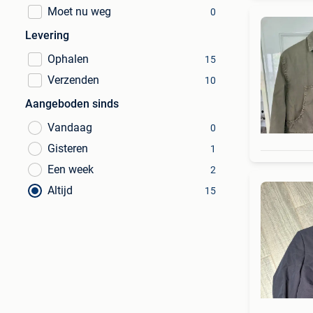
Moet nu weg
0
Levering
Ophalen
15
Verzenden
10
Aangeboden sinds
Vandaag
0
Gisteren
1
Een week
2
Altijd
15